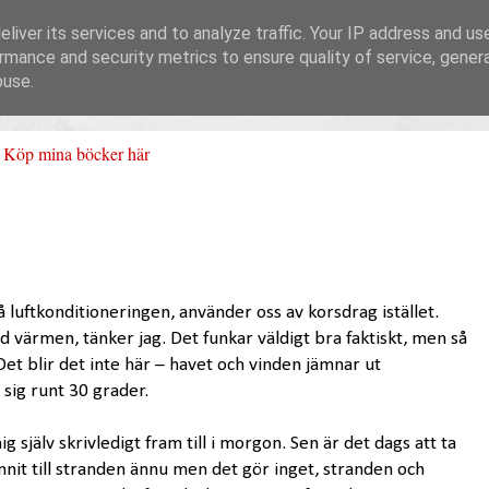
liver its services and to analyze traffic. Your IP address and us
rmance and security metrics to ensure quality of service, gene
buse.
Köp mina böcker här
å luftkonditioneringen, använder oss av korsdrag istället.
id värmen, tänker jag. Det funkar väldigt bra faktiskt, men så
Det blir det inte här – havet och vinden jämnar ut
sig runt 30 grader.
g själv skrivledigt fram till i morgon. Sen är det dags att ta
nnit till stranden ännu men det gör inget, stranden och