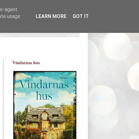
er-agent
rate usage
LEARN MORE
GOT IT
Vindarnas hus