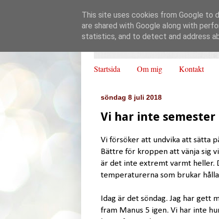
This site uses cookies from Google to de
are shared with Google along with perfo
statistics, and to detect and address a
Startsida
Om mig
Kontakt
söndag 8 juli 2018
Vi har inte semester
Vi försöker att undvika att sätta p
Bättre för kroppen att vänja sig v
är det inte extremt varmt heller. 
temperaturerna som brukar hålla 
Idag är det söndag. Jag har gett mi
fram Manus 5 igen. Vi har inte hu