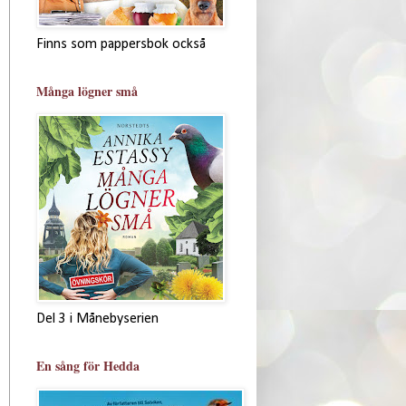
Finns som pappersbok också
Många lögner små
Del 3 i Månebyserien
En sång för Hedda