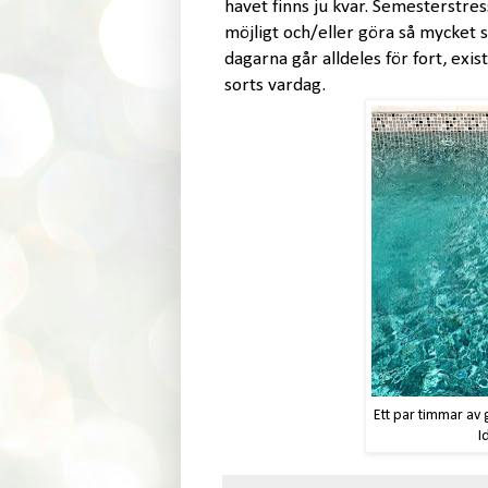
havet finns ju kvar. Semesterstre
möjligt och/eller göra så mycket s
dagarna går alldeles för fort, exis
sorts vardag.
Ett par timmar av g
I