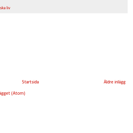
ska liv
Startsida
Äldre inlägg
lägget (Atom)