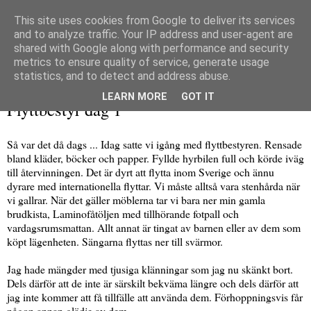
This site uses cookies from Google to deliver its services
and to analyze traffic. Your IP address and user-agent are
shared with Google along with performance and security
metrics to ensure quality of service, generate usage
▼
statistics, and to detect and address abuse.
söndag 16 september 2018
LEARN MORE
GOT IT
Flyttbestyr dag 1
Så var det då dags ... Idag satte vi igång med flyttbestyren. Rensade
bland kläder, böcker och papper. Fyllde hyrbilen full och körde iväg
till återvinningen. Det är dyrt att flytta inom Sverige och ännu
dyrare med internationella flyttar. Vi måste alltså vara stenhårda när
vi gallrar. När det gäller möblerna tar vi bara ner min gamla
brudkista, Laminofåtöljen med tillhörande fotpall och
vardagsrumsmattan. Allt annat är tingat av barnen eller av dem som
köpt lägenheten. Sängarna flyttas ner till svärmor.
Jag hade mängder med tjusiga klänningar som jag nu skänkt bort.
Dels därför att de inte är särskilt bekväma längre och dels därför att
jag inte kommer att få tillfälle att använda dem. Förhoppningsvis får
någon annan glädje av dem.