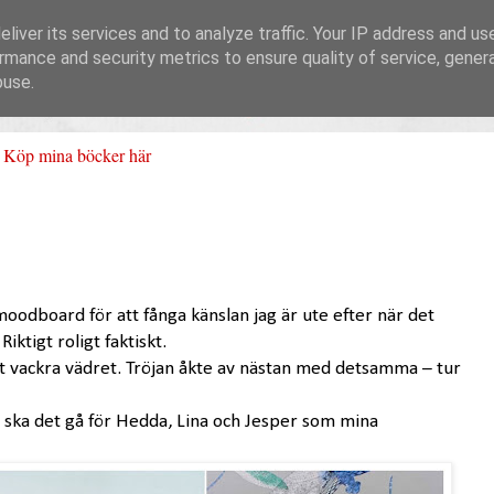
liver its services and to analyze traffic. Your IP address and us
rmance and security metrics to ensure quality of service, gene
buse.
Köp mina böcker här
moodboard för att fånga känslan jag är ute efter när det
iktigt roligt faktiskt.
t vackra vädret. Tröjan åkte av nästan med detsamma – tur
r ska det gå för Hedda, Lina och Jesper som mina