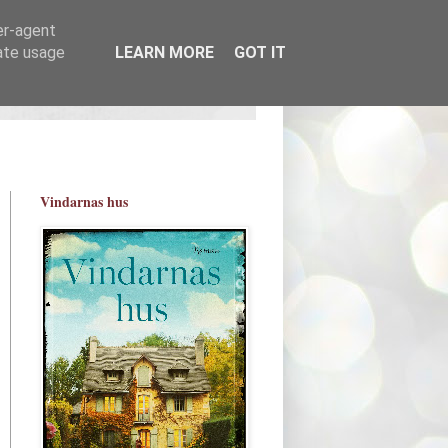
er-agent
rate usage
LEARN MORE
GOT IT
Vindarnas hus