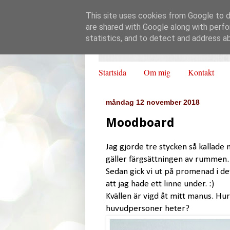
This site uses cookies from Google to de
are shared with Google along with perfo
statistics, and to detect and address a
Startsida
Om mig
Kontakt
måndag 12 november 2018
Moodboard
Jag gjorde tre stycken så kallade 
gäller färgsättningen av rummen. R
Sedan gick vi ut på promenad i de
att jag hade ett linne under. :)
Kvällen är vigd åt mitt manus. Hu
huvudpersoner heter?