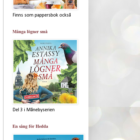
Finns som pappersbok också
Många lögner små
Del 3 i Månebyserien
En sång för Hedda