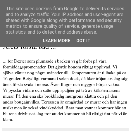
This site uses cookies from Google to deliver its services
and to analyze traffic. Your IP address and user-agent are
shared with Google along with performance and security
metrics to ensure quality of service, generate usage
▼
statistics, and to detect and address abuse.
lördag 23 februari 2019
LEARN MORE
GOT IT
Årets första bad ...
... för Dexter som plumsade i bäcken vi går förbi på våra
förmiddagspromenader. Det gjorde honom riktigt upplivad. Vi
själva väntar nog några månader till. Temperaturen är tillbaka på ca
16 grader. Betydligt varmare i solen dock, då åker tröjan av. Jag såg
årets första svala i morse. Även flugor och myggor börjar vakna.
Vi pysslar vidare och satte upp spaljéer på två av köksterrassens
murar. På den ena ska brokbladig murgröna klättra och på den
andra bougainvillea. Terrassen är omgärdad av murar och har ingen
utsikt men är också vindskyddad. Bara man vattnar kommer här att
bli rena drivhuset. Jag tror att det kommer att bli riktigt fint när vi är
klara.