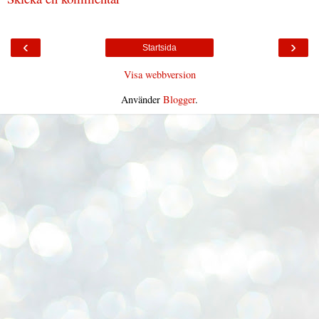
‹
›
Startsida
Visa webbversion
Använder
Blogger
.