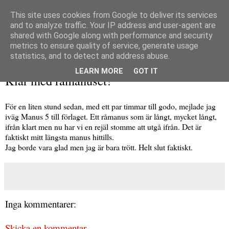
This site uses cookies from Google to deliver its services
and to analyze traffic. Your IP address and user-agent are
shared with Google along with performance and security
metrics to ensure quality of service, generate usage
▼
statistics, and to detect and address abuse.
torsdag 7 februari 2019
LEARN MORE
GOT IT
Klar med råmanuset!
För en liten stund sedan, med ett par timmar till godo, mejlade jag
iväg Manus 5 till förlaget. Ett råmanus som är långt, mycket långt,
ifrån klart men nu har vi en rejäl stomme att utgå ifrån. Det är
faktiskt mitt längsta manus hittills.
Jag borde vara glad men jag är bara trött. Helt slut faktiskt.
Inga kommentarer:
Skicka en kommentar