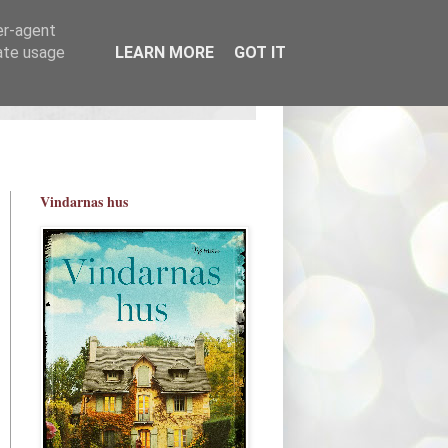
er-agent
rate usage
LEARN MORE
GOT IT
Vindarnas hus