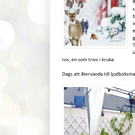
R
s
b
i
e
g
T
s
ros, en som trivs i kruka.
Dags att återvända till ljudboksma