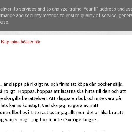
liver its services and to analyze traffic. Your IP address and us
rmance and security metrics to ensure quality of service, gene
buse.
Köp mina böcker här
.. är släppt på riktigt nu och finns att köpa där böcker säljs.
å roligt! Hoppas, hoppas att läsarna ska hitta till den och att
e ska gilla berättelsen. Att släppa en bok och inte vara på
lats känns konstigt. Vad ska jag nu göra av mitt
ontrollbehov? Lite rastlös är jag allt men det är lika bra att
ag vänjer mig – jag bor ju inte i Sverige längre.