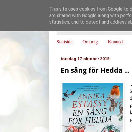
This site uses cookies from Google to de
are shared with Google along with perfo
statistics, and to detect and address a
Startsida
Om mig
Kontakt
torsdag 17 oktober 2019
En sång för Hedda ...
.
S
d
p
k
j