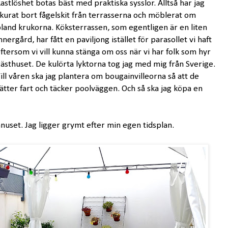
astlöshet botas bäst med praktiska sysslor. Alltså har jag
kurat bort fågelskit från terrasserna och möblerat om
land krukorna. Köksterrassen, som egentligen är en liten
nnergård, har fått en paviljong istället för parasollet vi haft
ftersom vi vill kunna stänga om oss när vi har folk som hyr
ästhuset. De kulörta lyktorna tog jag med mig från Sverige.
ill våren ska jag plantera om bougainvilleorna så att de
ätter fart och täcker poolväggen. Och så ska jag köpa en
nuset. Jag ligger grymt efter min egen tidsplan.