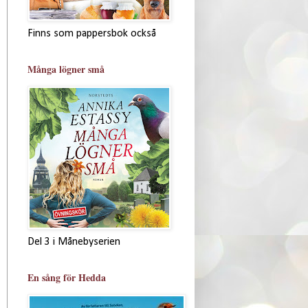
Finns som pappersbok också
Många lögner små
Del 3 i Månebyserien
En sång för Hedda