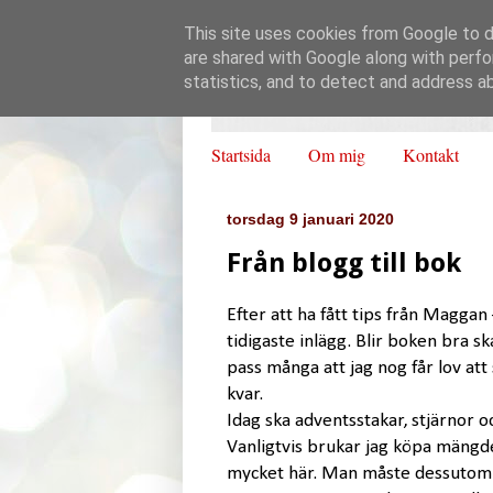
This site uses cookies from Google to de
are shared with Google along with perfo
statistics, and to detect and address a
Startsida
Om mig
Kontakt
torsdag 9 januari 2020
Från blogg till bok
Efter att ha fått tips från Maggan
tidigaste inlägg. Blir boken bra s
pass många att jag nog får lov att
kvar.
Idag ska adventsstakar, stjärnor oc
Vanligtvis brukar jag köpa mängd
mycket här. Man måste dessutom be