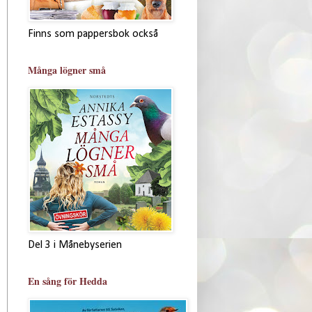
Finns som pappersbok också
Många lögner små
Del 3 i Månebyserien
En sång för Hedda