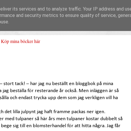
liver its services and to analyze traffic. Your IP address and us
rmance and security metrics to ensure quality of service, gene
buse.
Köp mina böcker här
 – stort tack! – har jag nu beställt en bloggbok på mina
ka jag beställa för resterande år också. Men inläggen är så
 sålla och endast trycka upp dem som jag verkligen vill ha
h det lilla julpynt jag haft framme packas ner igen.
er med tulpaner så här års men tulpaner kostar dubbelt så
ge sig till en blomsterhandel för att hitta några. Jag får