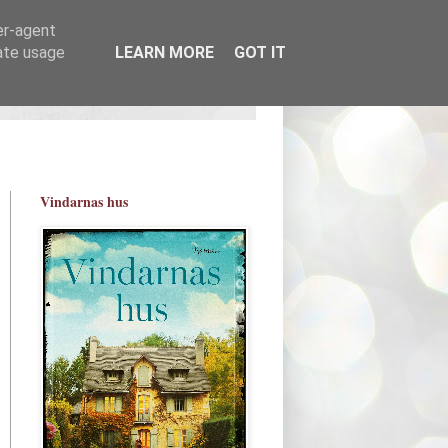
er-agent
rate usage
LEARN MORE
GOT IT
Vindarnas hus