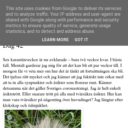
This site uses cookies from Google to deliver its services
and to analyze traffic. Your IP address and user-agent are
shared with Google along with performance and security
metrics to ensure quality of service, generate usage
▼
statistics, and to detect and address abuse.
måndag 27 april 2020
LEARN MORE
GOT IT
Dag 42
Sex karantänveckor är nu avklarade – bara två veckor kvar. I bästa
fall. Mentalt garderar jag mig för att det kan bli ett par veckor till. I
morgon får vi veta mer om hur det är tänkt att fortsättningen ska bli.
Det tjafsas rätt mycket och jag känner att jag faktiskt inte orkar med
att ta in alla synpunkter och åsikter som florerar runt. Känner
detsamma när det gäller Sveriges coronastrategi. Jag är helt enkelt
åsiktstrött. Eller snarare trött på alla med tvärsäkra åsikter. Hur kan
man vara tvärsäker på någonting över huvudtaget? Jag längtar efter
klokskap och ödmjukhet.