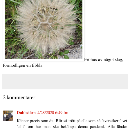
Fröhus av något slag,
förmodligen en fibbla.
2 kommentarer:
Dubbelörn
4/28/2020 6:49 fm
Känner precis som du. Blir så trött på alla som så "tvärsäkert" vet
"allt" om hur man ska bekämpa denna pandemi. Alla länder