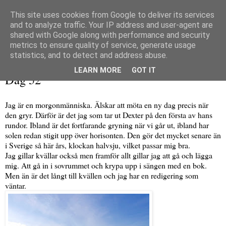
This site uses cookies from Google to deliver its services
and to analyze traffic. Your IP address and user-agent are
shared with Google along with performance and security
metrics to ensure quality of service, generate usage
▼
statistics, and to detect and address abuse.
torsdag 7 maj 2020
LEARN MORE
GOT IT
Dag 52
Jag är en morgonmänniska. Älskar att möta en ny dag precis när
den gryr. Därför är det jag som tar ut Dexter på den första av hans
rundor. Ibland är det fortfarande gryning när vi går ut, ibland har
solen redan stigit upp över horisonten. Den gör det mycket senare än
i Sverige så här års, klockan halvsju, vilket passar mig bra.
Jag gillar kvällar också men framför allt gillar jag att gå och lägga
mig. Att gå in i sovrummet och krypa upp i sängen med en bok.
Men än är det långt till kvällen och jag har en redigering som
väntar.