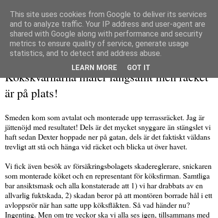
This site uses cookies from Google to deliver its services
and to analyze traffic. Your IP address and user-agent are
shared with Google along with performance and security
metrics to ensure quality of service, generate usage
▼
statistics, and to detect and address abuse.
torsdag 28 maj 2020
LEARN MORE
GOT IT
Kökskvarnarna maler långsamt men räcket
är på plats!
Smeden kom som avtalat och monterade upp terrassräcket. Jag är
jättenöjd med resultatet! Dels är det mycket snyggare än stängslet vi
haft sedan Dexter hoppade ner på gatan, dels är det faktiskt väldans
trevligt att stå och hänga vid räcket och blicka ut över havet.
Vi fick även besök av försäkringsbolagets skadereglerare, snickaren
som monterade köket och en representant för köksfirman. Samtliga
bar ansiktsmask och alla konstaterade att 1) vi har drabbats av en
allvarlig fuktskada, 2) skadan beror på att montören borrade hål i ett
avloppsrör när han satte upp köksfläkten. Så vad händer nu?
Ingenting. Men om tre veckor ska vi alla ses igen, tillsammans med