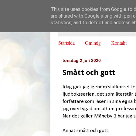
This site uses cookies from Google to de
are shared with Google along with perfo
statistics, and to detect and address a
Startsida
Om mig
Kontakt
torsdag 2 juli 2020
Smått och gott
Idag gick jag igenom slutkorret f
ljudboksserien, det som återstår är
författare som läser in sina egna b
jag övertygad om att en profession
När det gäller Måneby 3 har jag sk
Annat smått och gott: