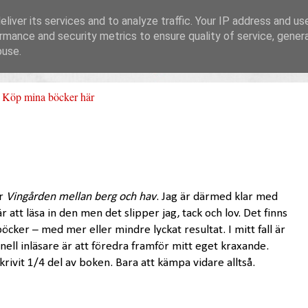
liver its services and to analyze traffic. Your IP address and us
rmance and security metrics to ensure quality of service, gene
buse.
Köp mina böcker här
ör
Vingården mellan berg och hav
. Jag är därmed klar med
 att läsa in den men det slipper jag, tack och lov. Det finns
öcker – med mer eller mindre lyckat resultat. I mitt fall är
ell inläsare är att föredra framför mitt eget kraxande.
rivit 1/4 del av boken. Bara att kämpa vidare alltså.