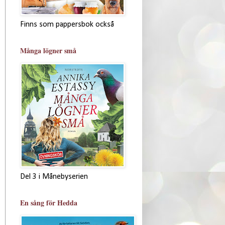
Finns som pappersbok också
Många lögner små
Del 3 i Månebyserien
En sång för Hedda