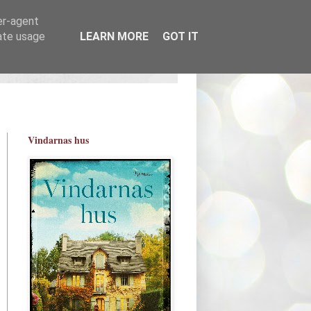
er-agent
rate usage
LEARN MORE
GOT IT
Vindarnas hus