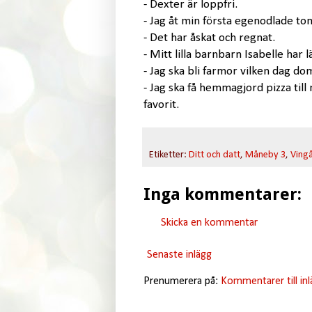
- Dexter är loppfri.
- Jag åt min första egenodlade to
- Det har åskat och regnat.
- Mitt lilla barnbarn Isabelle har l
- Jag ska bli farmor vilken dag dom
- Jag ska få hemmagjord pizza til
favorit.
Etiketter:
Ditt och datt
,
Måneby 3
,
Vingå
Inga kommentarer:
Skicka en kommentar
Senaste inlägg
Prenumerera på:
Kommentarer till in