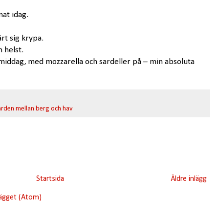
mat idag.
ärt sig krypa.
 helst.
l middag, med mozzarella och sardeller på – min absoluta
rden mellan berg och hav
Startsida
Äldre inlägg
lägget (Atom)