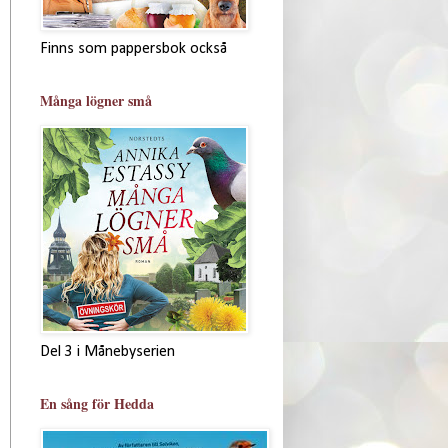
Finns som pappersbok också
Många lögner små
Del 3 i Månebyserien
En sång för Hedda