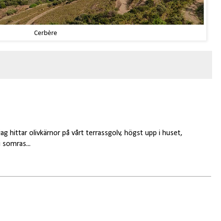
Cerbère
 jag hittar olivkärnor på vårt terrassgolv, högst upp i huset,
i somras...