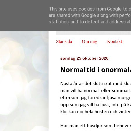
This site uses cookies from Google to de
are shared with Google along with perfo
statistics, and to detect and address a
Startsida
Om mig
Kontakt
söndag 25 oktober 2020
Normaltid i onormal
Nästa år är det sluttrixat med kl
man vill ha normal- eller sommart
eftersom jag föredrar ljusa morgna
upp som jag vill ha ljust, inte på 
klockan nio hela hösten och vint
Har man ett husdjur som behöver r