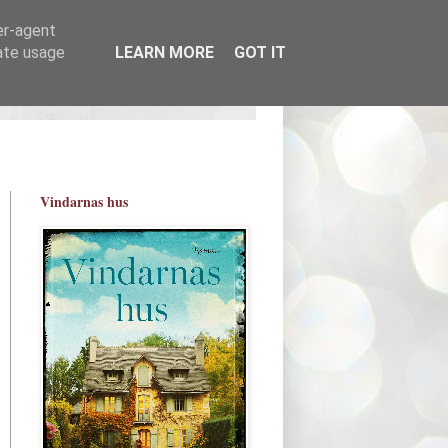
er-agent
rate usage
LEARN MORE
GOT IT
Vindarnas hus