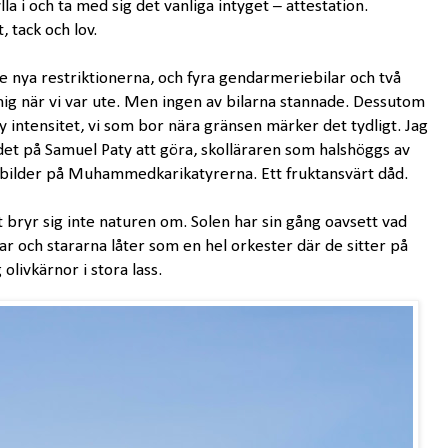
la i och ta med sig det vanliga intyget – attestation.
, tack och lov.
de nya restriktionerna, och fyra gendarmeriebilar och två
ig när vi var ute. Men ingen av bilarna stannade. Dessutom
 intensitet, vi som bor nära gränsen märker det tydligt. Jag
det på Samuel Paty att göra, skolläraren som halshöggs av
at bilder på Muhammedkarikatyrerna. Ett fruktansvärt dåd.
et bryr sig inte naturen om. Solen har sin gång oavsett vad
 och stararna låter som en hel orkester där de sitter på
olivkärnor i stora lass.