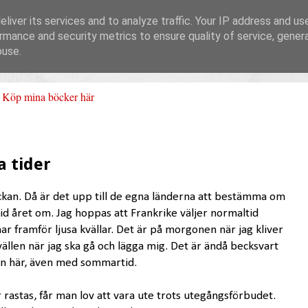
liver its services and to analyze traffic. Your IP address and us
rmance and security metrics to ensure quality of service, gene
buse.
Köp mina böcker här
a tider
ockan. Då är det upp till de egna länderna att bestämma om
id året om. Jag hoppas att Frankrike väljer normaltid
r framför ljusa kvällar. Det är på morgonen när jag kliver
kvällen när jag ska gå och lägga mig. Det är ändå becksvart
ern här, även med sommartid.
astas, får man lov att vara ute trots utegångsförbudet.