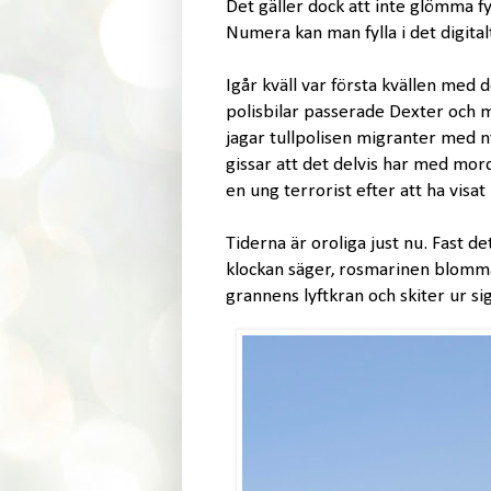
Det gäller dock att inte glömma fyl
Numera kan man fylla i det digitalt
Igår kväll var första kvällen med 
polisbilar passerade Dexter och m
jagar tullpolisen migranter med ny
gissar att det delvis har med mor
en ung terrorist efter att ha vis
Tiderna är oroliga just nu. Fast d
klockan säger, rosmarinen blommar
grannens lyftkran och skiter ur sig 