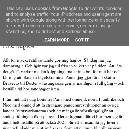
This site uses cookies from Google to deliver its services
and to analyze traffic. Your IP address and user-agent are
shared with Google along with performance and security
metrics to ensure quality of service, generate usage
▼
statistics, and to detect and address abuse.
fredag 19 mars 2021
LEARN MORE
GOT IT
Lite håglös
Allt för mycket stillasittande gör mig håglös. Så idag har jag
dammsugit. Och igår var jag till frissan vilket var på tiden. Att låta
det gå 12 veckor mellan klippningarna är inte bra för mitt hår och
får mig att likna en fågelskrämma. Annat jag gjort är att skaffa
Bravecto till Dexter – fästingsäsongen är nämligen i full gång – och
beställa tid hos tandhygienisten.
Från midnatt i dag kommer Paris med omnejd, norra Frankrike och
Nice med omnejd att få strängare pandemirestriktioner än övriga
landet. Virusvarianterna (och att många är oförsiktiga) gör att
smittspridningen ökar på nytt. Det är lugnare där vi bor men jag är
ändå helt inställd på att också 2021 blir ett virusår. Så jag lever i
nuet och gläder mig åt små saker. Som att naturen blir allt grönare