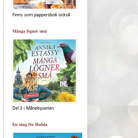
Finns som pappersbok också
Många lögner små
Del 3 i Månebyserien
En sång för Hedda