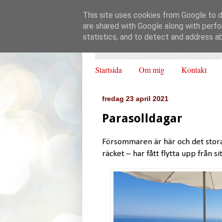
This site uses cookies from Google to de
are shared with Google along with perfo
statistics, and to detect and address a
Startsida
Om mig
Kontakt
fredag 23 april 2021
Parasolldagar
Försommaren är här och det stora 
räcket – har fått flytta upp från 