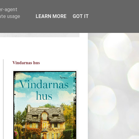
er-agent
rate usage
LEARN MORE
GOT IT
Vindarnas hus