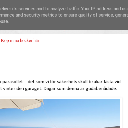
liver its services and to analyze traffic. Your IP address and us
rmance and security metrics to ensure quality of service, gene
buse.
Köp mina böcker här
parasollet – det som vi för säkerhets skull brukar fästa vid
sitt vinteride i garaget. Dagar som denna är gudabenådade.