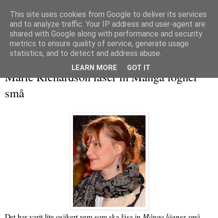
This site uses cookies from Google to deliver its services
and to analyze traffic. Your IP address and user-agent are
shared with Google along with performance and security
metrics to ensure quality of service, generate usage
▼
statistics, and to detect and address abuse.
måndag 17 maj 2021
LEARN MORE
GOT IT
Marie Richardson läser in Många lögner
små
Det har varit lite osäkert vem som ska läsa in
Många lögner små