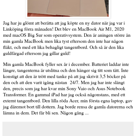
Jag har ju glömt att berätta att jag köpte en ny dator när jag var i
Linköping förra månaden! Det blev en MacBook Air M1, 2020
med macOS Big Sur som operativsystem. Den är aningen större än
min gamla MacBook men lika tyst eftersom den inte har någon
fläkt, och med ett lika behagligt tangentbord. Och så är den lika
guldfärgad eftersom jag gillar guld!
Min gamla MacBook fyller sex år i december. Batteriet laddar inte
längre, tangenterna är utslitna och den hänger sig titt som tätt. Inte
konstigt att den är trött med tanke på att jag skrivit 3,5 böcker på
den och att den varit igång nästan 24/7. Men jag har inte slängt
den, precis som jag har kvar min Sony Vaio och Asus Notebook
Transformer. En gammal iPad har jag också någonstans, med ett
externt tangentbord. Den lilla röda Acer, min första egna laptop, gav
jag däremot bort till dottern. Jag borde rensa de gamla datorerna och
lämna in dem. Det får bli sen. Någon gång ...