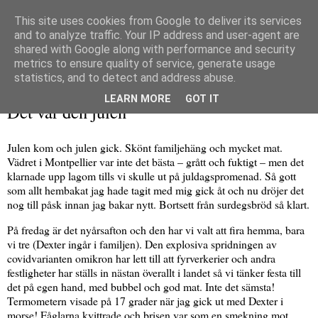
This site uses cookies from Google to deliver its services
and to analyze traffic. Your IP address and user-agent are
shared with Google along with performance and security
metrics to ensure quality of service, generate usage
▼
statistics, and to detect and address abuse.
onsdag 29 december 2021
LEARN MORE
GOT IT
Det var den julen
Julen kom och julen gick. Skönt familjehäng och mycket mat.
Vädret i Montpellier var inte det bästa – grått och fuktigt – men det
klarnade upp lagom tills vi skulle ut på juldagspromenad. Så gott
som allt hembakat jag hade tagit med mig gick åt och nu dröjer det
nog till påsk innan jag bakar nytt. Bortsett från surdegsbröd så klart.
På fredag är det nyårsafton och den har vi valt att fira hemma, bara
vi tre (Dexter ingår i familjen). Den explosiva spridningen av
covidvarianten omikron har lett till att fyrverkerier och andra
festligheter har ställs in nästan överallt i landet så vi tänker festa till
det på egen hand, med bubbel och god mat. Inte det sämsta!
Termometern visade på 17 grader när jag gick ut med Dexter i
morse! Fåglarna kvittrade och brisen var som en smekning mot