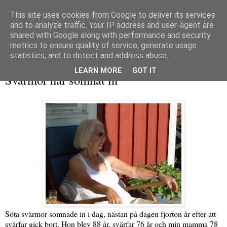
This site uses cookies from Google to deliver its services
and to analyze traffic. Your IP address and user-agent are
shared with Google along with performance and security
metrics to ensure quality of service, generate usage
▼
statistics, and to detect and address abuse.
torsdag 12 maj 2022
LEARN MORE
GOT IT
Svärmor har somnat in
Söta svärmor somnade in i dag, nästan på dagen fjorton år efter att
svärfar gick bort. Hon blev 88 år, svärfar 76 år och min mamma 78