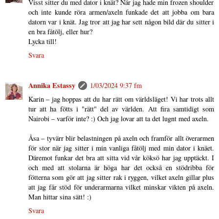
Visst sitter du med dator i knät? När jag hade min frozen shoulder
och inte kunde röra armen/axeln funkade det att jobba om bara
datorn var i knät. Jag tror att jag har sett någon bild där du sitter i
en bra fåtölj, eller hur?
Lycka till!
Svara
Annika Estassy
1/03/2024 9:37 fm
Karin – jag hoppas att du har rätt om världsläget! Vi har trots allt
tur att ha fötts i "rätt" del av världen. Att fira samtidigt som
Nairobi – varför inte? :) Och jag lovar att ta det lugnt med axeln.
Åsa – tyvärr blir belastningen på axeln och framför allt överarmen
för stor när jag sitter i min vanliga fåtölj med min dator i knäet.
Däremot funkar det bra att sitta vid vår köksö har jag upptäckt. I
och med att stolarna är höga har det också en stödribba för
fötterna som gör att jag sitter rak i ryggen, vilket axeln gillar plus
att jag får stöd för underarmarna vilket minskar vikten på axeln.
Man hittar sina sätt! :)
Svara