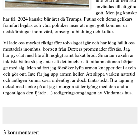
användas till att göra
gott. Men jag kanske
har fel, 2024 kanske blir året då Trumps, Putins och deras gelikars
framfart hejdas och våra politiker inser att inget gott kommer ur
nedskärningar inom vård, omsorg, utbildning och kultur.
Vi lade oss mycket riktigt före tolvslaget igår och har idag hållit oss
mestadels inomhus, bortsett från Dexters promenader förstås. Jag
har pysslat med lite allt möjligt samt bakat bröd. Smärtan i axeln är
faktiskt bättre så jag antar att det innebär att inflammationen börjar
ge med sig. Men så fort jag försöker lyfta armen knäpper det i axeln
och gör ont. Inte får jag upp armen heller. Att slippa värken nattetid
och äntligen kunna sova ordentligt är dock fantastiskt. Bra tajming
också med tanke på att jag i morgon sätter igång med den andra
(egentligen den fjärde ...) redigeringsomgången av Vindarnas hus.
3 kommentarer: