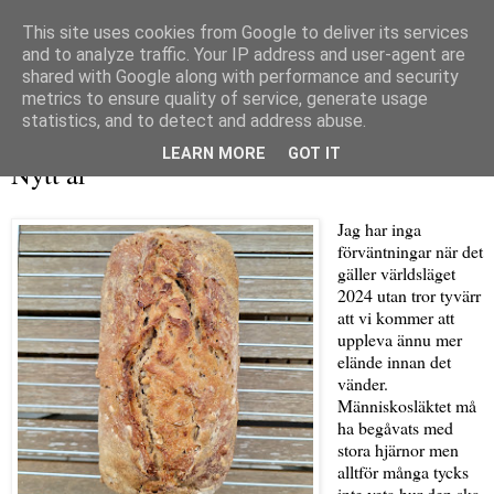
This site uses cookies from Google to deliver its services
and to analyze traffic. Your IP address and user-agent are
shared with Google along with performance and security
metrics to ensure quality of service, generate usage
▼
statistics, and to detect and address abuse.
måndag 1 januari 2024
LEARN MORE
GOT IT
Nytt år
Jag har inga
förväntningar när det
gäller världsläget
2024 utan tror tyvärr
att vi kommer att
uppleva ännu mer
elände innan det
vänder.
Människosläktet må
ha begåvats med
stora hjärnor men
alltför många tycks
inte veta hur den ska