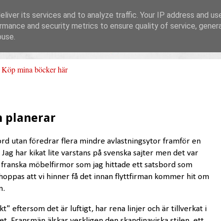
liver its services and to analyze traffic. Your IP address and us
rmance and security metrics to ensure quality of service, gene
buse.
Köp mina böcker här
h planerar
ord utan föredrar flera mindre avlastningsytor framför en
t. Jag har kikat lite varstans på svenska sajter men det var
ill franska möbelfirmor som jag hittade ett satsbord som
hoppas att vi hinner få det innan flyttfirman kommer hit om
n.
 eftersom det är luftigt, har rena linjer och är tillverkat i
let. Fransmän älskar verkligen den skandinaviska stilen, ett