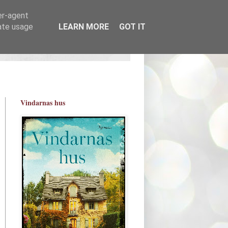
er-agent
rate usage
LEARN MORE
GOT IT
Vindarnas hus