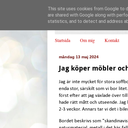
This site uses cookies from Google to de
are shared with Google along with perfo
statistics, and to detect and address a
Startsida
Om mig
Kontakt
måndag 13 maj 2024
Jag köper möbler oc
Jag är inte mycket för stora soffb
enda stor, särskilt som vi bor lite
först efter att jag växlade över t
hade rätt mått och utseende. Jag 
2-3 veckor. Annars tar vi det i bile
Bordet beskrivs som "skandinaviskt"
naturmaterial, metall i det här fal