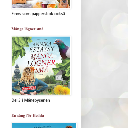
Finns som pappersbok också
Många lögner små
Del 3 i Månebyserien
En sång för Hedda