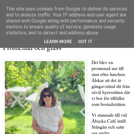
This site uses cookies from Google to deliver its services
and to analyze traffic. Your IP address and user-agent are
shared with Google along with performance and security
metrics to ensure quality of service, generate usage
▼
statistics, and to detect and address abuse.
torsdag 11 juli 2024
LEARN MORE
GOT IT
Promenad och glass
Det blev en
promenad ner till
stan efter lunchen.
Älskar att det är
gångavstånd dit från
såväl hyresrätten där
vi bor för tillfället
som bostadsrätten.
Vi stannade till vid
Åbacka Café intill
Stångån och satte
oss under