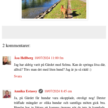
2 kommentarer:
Åsa Hellberg
10/07/2024 11:00 fm
Jag har aldrig varit på Gärdet med Selma. Kan de springa lösa där,
alltså? Törs man det med liten hund? Jag är ju så rädd :)
Svara
Annika Estassy
10/07/2024 8:45 em
Ja, på Gärdet får hundar vara okopplade, otroligt nog! Dexter
träffade mängder av olika hundar och samtliga möten gick bra.
Hundar har ju lättare att komma överens när de inte är kopplade,