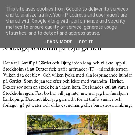
This site uses cookies from Google to deliver its services
and to analyze traffic. Your IP address and user-agent are
shared with Google along with performance and security
metrics to ensure quality of service, generate usage
▼
statistics, and to detect and address abuse.
söndag 6 oktober 2024
LEARN MORE
GOT IT
Söndagspromenad på Djurgården
Det var IT-träff på Gärdet och Djurgården idag och vi åkte upp till
Stockholm så att Dexter fick träffa artfränder (IT = irländsk terrier).
Vilken dag det blev! Och vilken lycka med alla löspringande hundar
på Gärdet. Som de jagade efter och lekte med varandra! Härligt.
Dexter sov som en stock hela vägen hem. Det kändes kul att vara i
Stockholm igen. Fast bo här vill jag inte, inte när jag har familjen i
Linköping. Däremot åker jag gärna dit för att träffa vänner och
förlaget, gå på teater och olika evenemang eller bara strosa omkring.