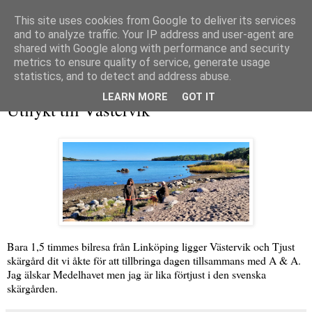
This site uses cookies from Google to deliver its services
and to analyze traffic. Your IP address and user-agent are
shared with Google along with performance and security
metrics to ensure quality of service, generate usage
▼
statistics, and to detect and address abuse.
fredag 4 oktober 2024
LEARN MORE
GOT IT
Utflykt till Västervik
Bara 1,5 timmes bilresa från Linköping ligger Västervik och Tjust
skärgård dit vi åkte för att tillbringa dagen tillsammans med A & A.
Jag älskar Medelhavet men jag är lika förtjust i den svenska
skärgården.