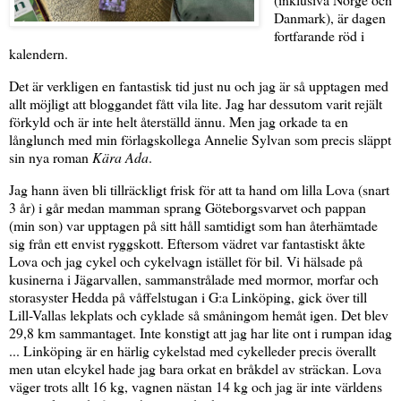
Danmark), är dagen
fortfarande röd i
kalendern.
Det är verkligen en fantastisk tid just nu och jag är så upptagen med
allt möjligt att bloggandet fått vila lite. Jag har dessutom varit rejält
förkyld och är inte helt återställd ännu. Men jag orkade ta en
långlunch med min förlagskollega Annelie Sylvan som precis släppt
sin nya roman
Kära Ada
.
Jag hann även bli tillräckligt frisk för att ta hand om lilla Lova (snart
3 år) i går medan mamman sprang Göteborgsvarvet och pappan
(min son) var upptagen på sitt håll samtidigt som han återhämtade
sig från ett envist ryggskott. Eftersom vädret var fantastiskt åkte
Lova och jag cykel och cykelvagn istället för bil. Vi hälsade på
kusinerna i Jägarvallen, sammanstrålade med mormor, morfar och
storasyster Hedda på våffelstugan i G:a Linköping, gick över till
Lill-Vallas lekplats och cyklade så småningom hemåt igen. Det blev
29,8 km sammantaget. Inte konstigt att jag har lite ont i rumpan idag
... Linköping är en härlig cykelstad med cykelleder precis överallt
men utan elcykel hade jag bara orkat en bråkdel av sträckan. Lova
väger trots allt 16 kg, vagnen nästan 14 kg och jag är inte världens