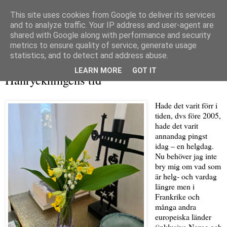
This site uses cookies from Google to deliver its services
and to analyze traffic. Your IP address and user-agent are
shared with Google along with performance and security
metrics to ensure quality of service, generate usage
▼
statistics, and to detect and address abuse.
måndag 25 maj 2026
LEARN MORE
GOT IT
Hänryckningens tid
Hade det varit förr i
tiden, dvs före 2005,
hade det varit
annandag pingst
idag – en helgdag.
Nu behöver jag inte
bry mig om vad som
är helg- och vardag
längre men i
Frankrike och
många andra
europeiska länder
(inklusiva Norge och