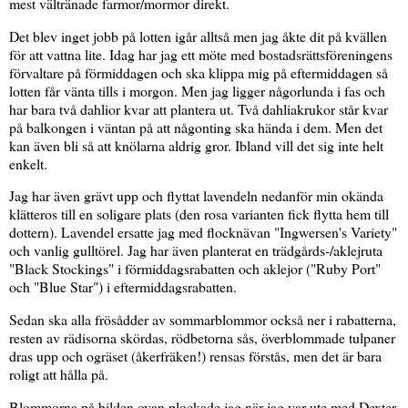
mest vältränade farmor/mormor direkt.
Det blev inget jobb på lotten igår alltså men jag åkte dit på kvällen
för att vattna lite. Idag har jag ett möte med bostadsrättsföreningens
förvaltare på förmiddagen och ska klippa mig på eftermiddagen så
lotten får vänta tills i morgon. Men jag ligger någorlunda i fas och
har bara två dahlior kvar att plantera ut. Två dahliakrukor står kvar
på balkongen i väntan på att någonting ska hända i dem. Men det
kan även bli så att knölarna aldrig gror. Ibland vill det sig inte helt
enkelt.
Jag har även grävt upp och flyttat lavendeln nedanför min okända
klätteros till en soligare plats (den rosa varianten fick flytta hem till
dottern). Lavendel ersatte jag med flocknävan "Ingwersen's Variety"
och vanlig gulltörel. Jag har även planterat en trädgårds-/aklejruta
"Black Stockings" i förmiddagsrabatten och aklejor ("Ruby Port"
och "Blue Star") i eftermiddagsrabatten.
Sedan ska alla frösådder av sommarblommor också ner i rabatterna,
resten av rädisorna skördas, rödbetorna sås, överblommade tulpaner
dras upp och ogräset (åkerfräken!) rensas förstås, men det är bara
roligt att hålla på.
Blommorna på bilden ovan plockade jag när jag var ute med Dexter