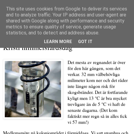
This site uses cookies from Google to deliver its services
and to analyze traffic. Your IP address and user-agent are
shared with Google along with performance and security
metrics to ensure quality of service, generate usage
▼
statistics, and to detect and address abuse.
torsdag 14 maj 2026
LEARN MORE
GOT IT
Kristi himmelsfärdsdag
Det mesta av regnandet är över
för den här gången, som det
verkar. 32 mm välbehövliga
milimeter kom ner och det råder
inte längre någon risk för
skogsbränder. Det är fortfarande
kyligt men 13 °C är bra mycket
trevligare än de 5 °C vi haft de
senaste dagarna. (Det kom
faktiskt mer regn så in alles fick
vi 57 mm!)
Medlemsmöte på koloniområdet i förmiddags. Vi satt utomhus och