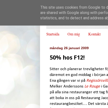
This site uses cookies from Google to de
are shared with Google along with perfo
statistics, and to detect and address a
Startsida
Om mig
Kontakt
måndag 26 januari 2009
50% hos F12!
Sitter och planerar trevligheter 
däremot en god middag i början av
Ena gången var vi på
Regissörsvill
Melker Anderssons
Le Rouge
i Ga
på alla sina restauranger ett tag 
att boka in oss på Restaurang Jaco
restaurangbesöket… Det värsta är