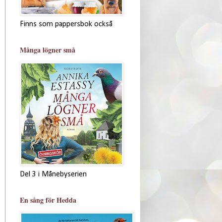
Finns som pappersbok också
Många lögner små
Del 3 i Månebyserien
En sång för Hedda