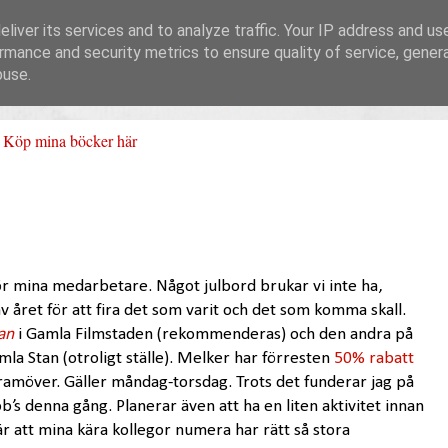
liver its services and to analyze traffic. Your IP address and us
rmance and security metrics to ensure quality of service, gene
buse.
Köp mina böcker här
för mina medarbetare. Något julbord brukar vi inte ha,
 året för att fira det som varit och det som komma skall.
an
i Gamla Filmstaden (rekommenderas) och den andra på
mla Stan (otroligt ställe). Melker har förresten
50% rabatt
framöver. Gäller måndag-torsdag. Trots det funderar jag på
b’s denna gång. Planerar även att ha en liten aktivitet innan
 att mina kära kollegor numera har rätt så stora