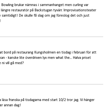
en! Bowling brukar nämnas i sammanhanget men curling var
e längre restauratör på Backstugan tyvärr. Improvisationsteater
e samtidigt! De skulle få slag om jag föreslog det och just
!
kat bord på restaurang Kungsholmen en tisdag i februari för att
kan - kanske lite överdriven lyx men what the... Halva priset
 ni vill gå med?
 läsa franska på tisdagarna med start 10/2 tror jag. Vi hänger
ler annan dag!