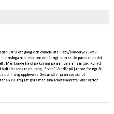
dan var vi ett gäng och curlade ute i Täby/Danderyd (Skrev
e hur många ni är eller om det är ngt som skulle passa men det
ocialt! Man kunde ha öl på kylning på isen.Bara en sån sak. Kul att
 Kalf Hansens restaurang i Solna? Var där på julbord för ngr år
a och härlig upplevelse. Sedan så är ju en sessior på
r en kul grej att göra med sina arbetskamrater eller varför