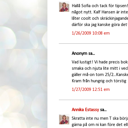
Hallå Sofia och tack för tips
något nytt. Kalf Hansen är int
låter coolt och skräckinjagand
därför ska jag kanske göra det
1/26/2009 10:08 em
Anonym sa...
Vad lustigt! Vi hade precis bo
smaka och njuta lite mitt i vec
gäller må-on tom 25/2...Kanske
Kram från hungrig och törstig
1/27/2009 12:51 em
Annika Estassy
sa...
Skratta inte nu men T ska börja
gärna på om ni kan före det el