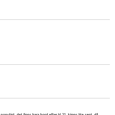
populärt, det finns bara bord efter kl 21, känns lite sent, då