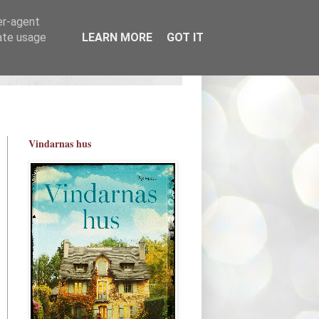
er-agent
rate usage
LEARN MORE
GOT IT
Vindarnas hus