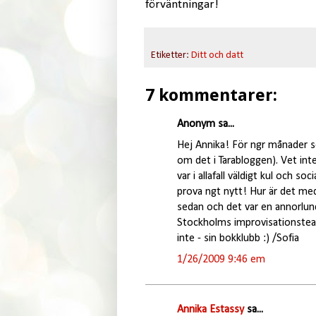
förväntningar!
Etiketter:
Ditt och datt
7 kommentarer:
Anonym sa...
Hej Annika! För ngr månader se
om det i Tarabloggen). Vet int
var i allafall väldigt kul och s
prova ngt nytt! Hur är det med
sedan och det var en annorlund
Stockholms improvisationsteate
inte - sin bokklubb :) /Sofia
1/26/2009 9:46 em
Annika Estassy
sa...