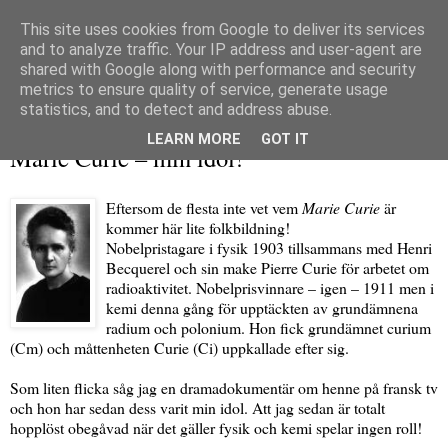
This site uses cookies from Google to deliver its services
and to analyze traffic. Your IP address and user-agent are
shared with Google along with performance and security
metrics to ensure quality of service, generate usage
▼
statistics, and to detect and address abuse.
måndag 2 mars 2009
LEARN MORE
GOT IT
Marie Curie – min idol!
Eftersom de flesta inte vet vem
Marie Curie
är
kommer här lite folkbildning!
Nobelpristagare i fysik 1903 tillsammans med Henri
Becquerel och sin make Pierre Curie för arbetet om
radioaktivitet. Nobelprisvinnare – igen – 1911 men i
kemi denna gång för upptäckten av grundämnena
radium och polonium. Hon fick grundämnet curium
(Cm) och måttenheten Curie (Ci) uppkallade efter sig.
Som liten flicka såg jag en dramadokumentär om henne på fransk tv
och hon har sedan dess varit min idol. Att jag sedan är totalt
hopplöst obegåvad när det gäller fysik och kemi spelar ingen roll!