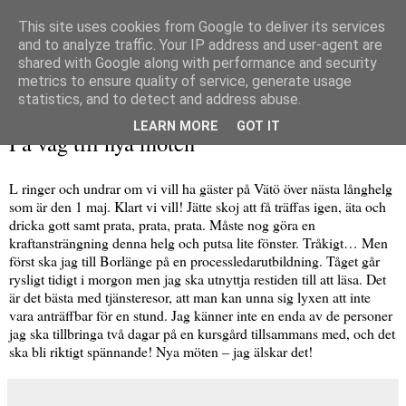
This site uses cookies from Google to deliver its services
and to analyze traffic. Your IP address and user-agent are
shared with Google along with performance and security
metrics to ensure quality of service, generate usage
▼
statistics, and to detect and address abuse.
onsdag 22 april 2009
LEARN MORE
GOT IT
På väg till nya möten
L ringer och undrar om vi vill ha gäster på Vätö över nästa långhelg
som är den 1 maj. Klart vi vill! Jätte skoj att få träffas igen, äta och
dricka gott samt prata, prata, prata. Måste nog göra en
kraftansträngning denna helg och putsa lite fönster. Tråkigt… Men
först ska jag till Borlänge på en processledarutbildning. Tåget går
rysligt tidigt i morgon men jag ska utnyttja restiden till att läsa. Det
är det bästa med tjänsteresor, att man kan unna sig lyxen att inte
vara anträffbar för en stund. Jag känner inte en enda av de personer
jag ska tillbringa två dagar på en kursgård tillsammans med, och det
ska bli riktigt spännande! Nya möten – jag älskar det!