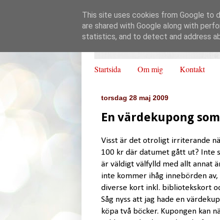
This site uses cookies from Google to de
are shared with Google along with perfo
statistics, and to detect and address a
Startsida
Om mig
Kontakt
torsdag 28 maj 2009
En värdekupong som k
Visst är det otroligt irriterande
100 kr där datumet gått ut? Inte 
är väldigt välfylld med allt annat
inte kommer ihåg innebörden av, 
diverse kort inkl. bibliotekskort 
Såg nyss att jag hade en värdeku
köpa två böcker. Kupongen kan nä