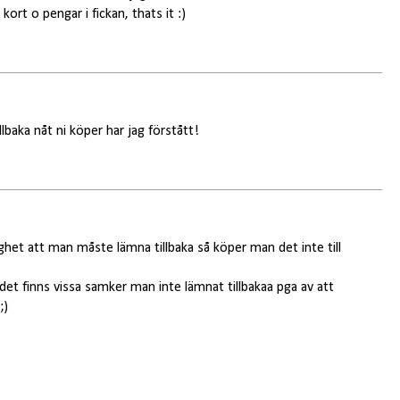
rt o pengar i fickan, thats it :)
illbaka nåt ni köper har jag förstått!
ghet att man måste lämna tillbaka så köper man det inte till
det finns vissa samker man inte lämnat tillbakaa pga av att
;)