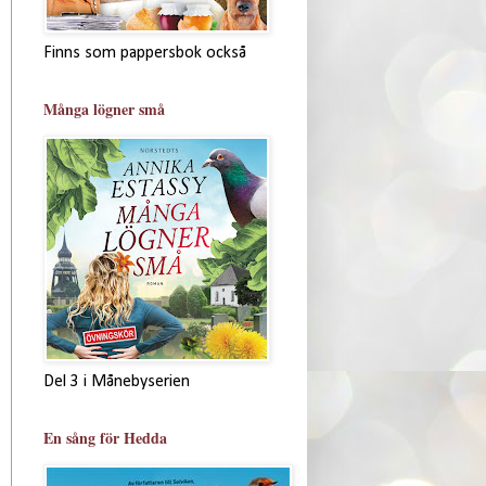
Finns som pappersbok också
Många lögner små
Del 3 i Månebyserien
En sång för Hedda