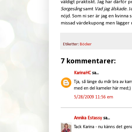
väldigt praktiskt. Jag har därför 
Sorgesång
samt
Vad jag älskade
. 
nöjd. Som ni ser är jag en kvinna 
missad värdekupong men lägger u
Etiketter:
Böcker
7 kommentarer:
KarinaHC
sa...
Tja, så länge du mår bra av kam
med en del kameler här med;)
5/28/2009 11:56 em
Annika Estassy
sa...
Tack Karina - nu känns det gena