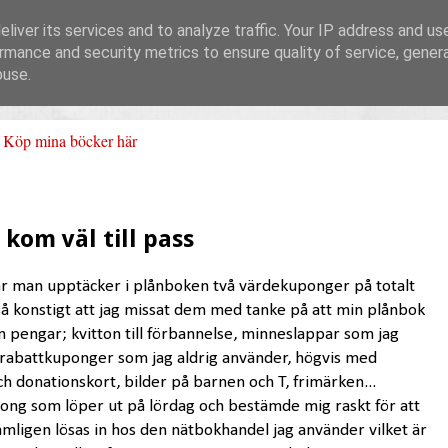
liver its services and to analyze traffic. Your IP address and us
rmance and security metrics to ensure quality of service, gene
buse.
Köp mina böcker här
om väl till pass
 när man upptäcker i plånboken två värdekuponger på totalt
så konstigt att jag missat dem med tanke på att min plånbok
 än pengar; kvitton till förbannelse, minneslappar som jag
rabattkuponger som jag aldrig använder, högvis med
och donationskort, bilder på barnen och T, frimärken...
pong som löper ut på lördag och bestämde mig raskt för att
mligen lösas in hos den nätbokhandel jag använder vilket är