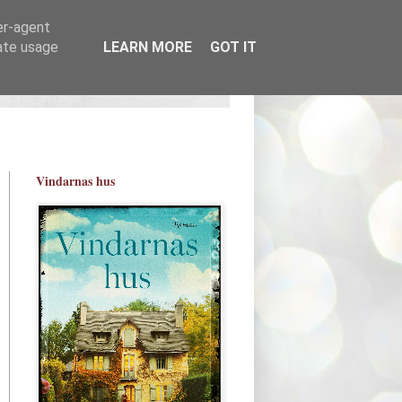
er-agent
rate usage
LEARN MORE
GOT IT
Vindarnas hus