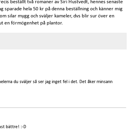
precis beställt två romaner av Siri Hustvedt, hennes senaste
Jag sparade hela 50 kr på denna beställning och känner mig
som silar mygg och sväljer kameler, dvs blir sur över en
t en förmögenhet på plantor.
elerna du sväljer så ser jag inget fel i det. Det åker minsann
st bättre! :-D