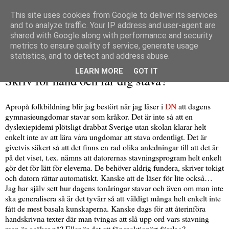
This site uses cookies from Google to deliver its services
and to analyze traffic. Your IP address and user-agent are
shared with Google along with performance and security
metrics to ensure quality of service, generate usage
▼
statistics, and to detect and address abuse.
fredag 29 maj 2009
LEARN MORE
GOT IT
Skriv för hand och lär dig stava?
Apropå folkbildning blir jag bestört när jag läser i
DN
att dagens
gymnasieungdomar stavar som kråkor. Det är inte så att en
dyslexiepidemi plötsligt drabbat Sverige utan skolan klarar helt
enkelt inte av att lära våra ungdomar att stava ordentligt. Det är
givetvis säkert så att det finns en rad olika anledningar till att det är
på det viset, t.ex. nämns att datorernas stavningsprogram helt enkelt
gör det för lätt för eleverna. De behöver aldrig fundera, skriver tokigt
och datorn rättar automatiskt. Kanske att de läser för lite också…
Jag har själv sett hur dagens tonåringar stavar och även om man inte
ska generalisera så är det tyvärr så att väldigt många helt enkelt inte
fått de mest basala kunskaperna. Kanske dags för att återinföra
handskrivna texter där man tvingas att slå upp ord vars stavning
man är osäker på? Eller är det ett för reaktionärt förslag?