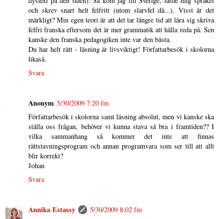
dyslexi på den tiden). Så kom jag till Sverige, lärde mig språket
och skrev snart helt felfritt (utom slarvfel då...). Visst är det
märkligt? Min egen teori är att det tar längre tid att lära sig skriva
felfri franska eftersom det är mer grammatik att hålla reda på. Sen
kanske den franska pedagogiken inte var den bästa.
Du har helt rätt - läsning är livsviktigt! Författarbesök i skolorna
likaså.
Svara
Anonym
5/30/2009 7:20 fm
Författarbesök i skolorna samt läsning absolut, men vi kanske ska
ställa oss frågan, behöver vi kunna stava så bra i framtiden?? I
vilka sammanhang så kommer det inte att finnas
rättstavningsprogram och annan programvara som ser till att allt
blir korrekt?
Johan
Svara
Annika Estassy
5/30/2009 8:02 fm