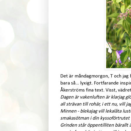
Det är måndagmorgon, T och jag 
bara så... lyxigt. Fortfarande ins
Åkerströms fina text. Visst, vädre
Dagen är vaken
luften är klar
jag g
all strävan till ro
här, i ett nu, vill j
Minnen - bleka
jag vill leka
låta lus
smaka
sötman i din kyss
oförtrutet 
Grinden står öppen
tilliten bär
allt 