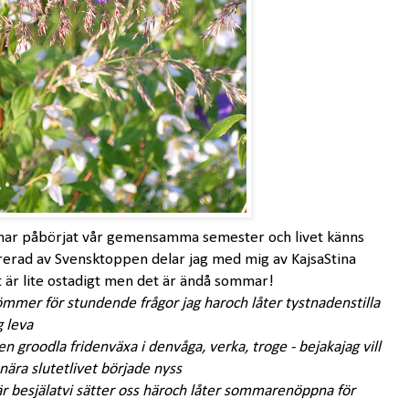
har påbörjat vår gemensamma semester och livet känns
pirerad av Svensktoppen delar jag med mig av KajsaStina
t är lite ostadigt men det är ändå sommar!
lömmer för stunden
de frågor jag har
och låter tystnaden
stilla
ag leva
ten gro
odla friden
växa i den
våga, verka, tro
ge - bejaka
jag vill
nära slutet
livet började nyss
är besjälat
vi sätter oss här
och låter sommaren
öppna för