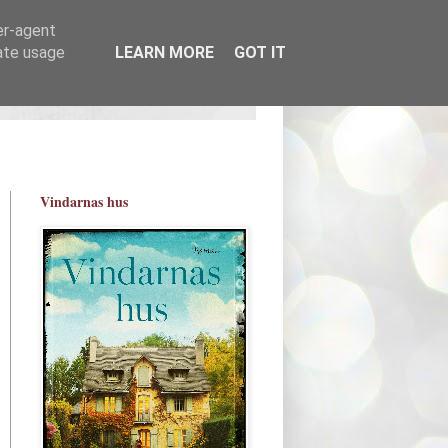
er-agent
rate usage
LEARN MORE
GOT IT
Vindarnas hus