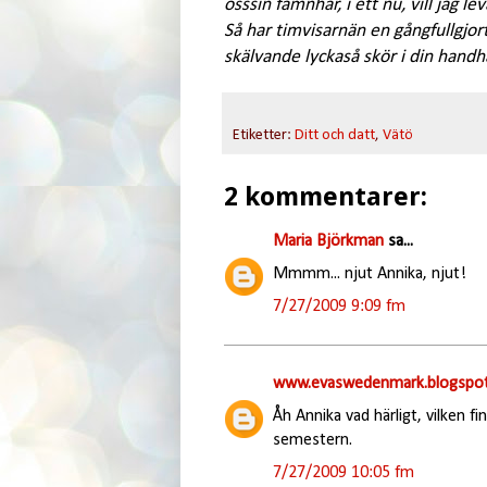
oss
sin famn
här, i ett nu, vill jag lev
Så har timvisarn
än en gångfullgjort
skälvande lycka
så skör i din hand
h
Etiketter:
Ditt och datt
,
Vätö
2 kommentarer:
Maria Björkman
sa...
Mmmm... njut Annika, njut!
7/27/2009 9:09 fm
www.evaswedenmark.blogspot
Åh Annika vad härligt, vilken 
semestern.
7/27/2009 10:05 fm