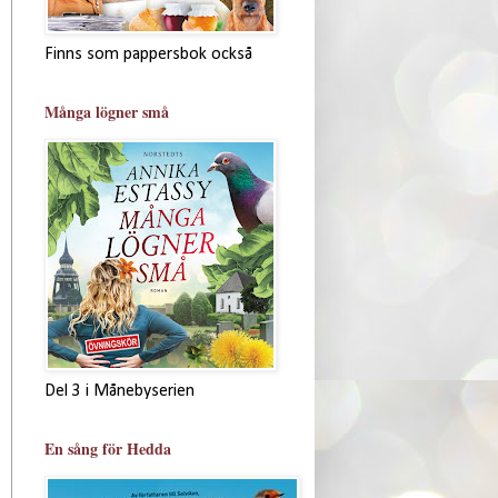
Finns som pappersbok också
Många lögner små
Del 3 i Månebyserien
En sång för Hedda