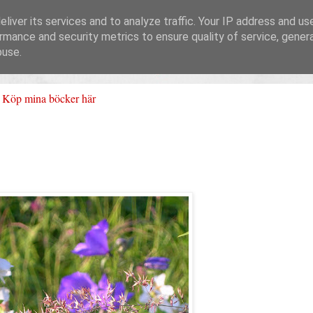
liver its services and to analyze traffic. Your IP address and us
rmance and security metrics to ensure quality of service, gene
buse.
Köp mina böcker här