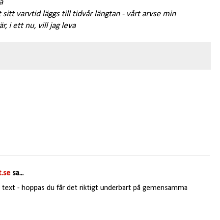
a
 sitt varv
tid läggs till tid
vår längtan - vårt arv
se min
är, i ett nu, vill jag leva
.se
sa...
fin text - hoppas du får det riktigt underbart på gemensamma