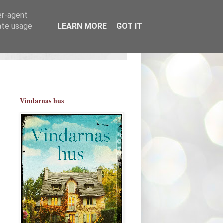
er-agent
rate usage
LEARN MORE
GOT IT
Vindarnas hus