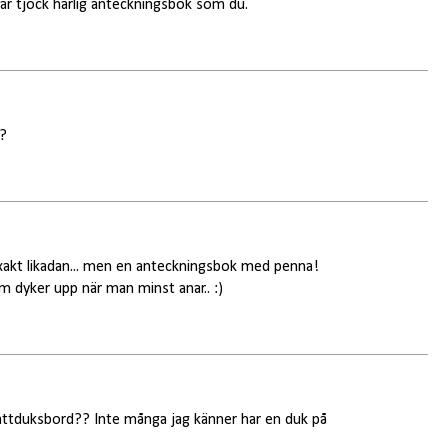
är tjock härlig anteckningsbok som du.
d?
exakt likadan... men en anteckningsbok med penna!
om dyker upp när man minst anar.. :)
nattduksbord?? Inte många jag känner har en duk på