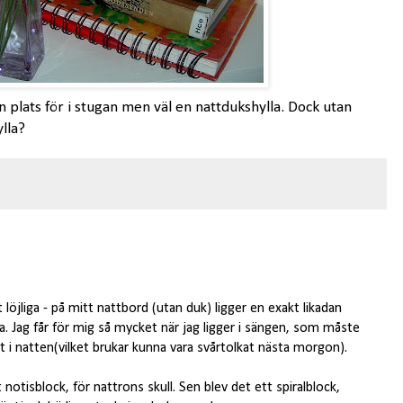
 plats för i stugan men väl en nattdukshylla. Dock utan
lla?
 löjliga - på mitt nattbord (utan duk) ligger en exakt likadan
 Jag får för mig så mycket när jag ligger i sängen, som måste
t i natten(vilket brukar kunna vara svårtolkat nästa morgon).
notisblock, för nattrons skull. Sen blev det ett spiralblock,