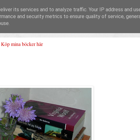
liver its services and to analyze traffic. Your IP address and us
rmance and security metrics to ensure quality of service, gene
buse.
Köp mina böcker här