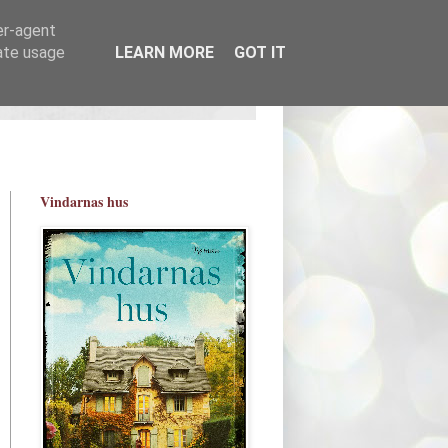
er-agent
rate usage
LEARN MORE
GOT IT
Vindarnas hus