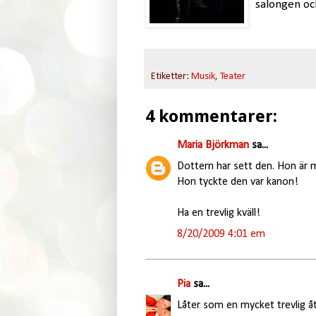
salongen ock
Etiketter:
Musik
,
Teater
4 kommentarer:
Maria Björkman
sa...
Dottern har sett den. Hon är m
Hon tyckte den var kanon!
Ha en trevlig kväll!
8/20/2009 4:01 em
Pia
sa...
Låter som en mycket trevlig åte