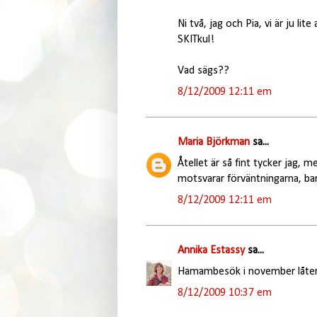
Ni två, jag och Pia, vi är ju lit
SKITkul!
Vad sägs??
8/12/2009 12:11 em
Maria Björkman
sa...
Åtellet är så fint tycker jag, m
motsvarar förväntningarna, ba
8/12/2009 12:11 em
Annika Estassy
sa...
Hamambesök i november låter 
8/12/2009 10:37 em