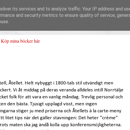
liver its services and to analyze traffic. Your IP address and us
rmance and security metrics to ensure quality of service, gene
buse.
Köp mina böcker här
tell, Åtellet. Helt nybyggt i 1800-tals stil utvändigt men
kert. Vi åt middag på deras veranda alldeles intill Norrtälje
ket folk för att vara en vanlig måndag. Trevlig personal och
ten den bästa. Tjusigt upplagd visst, men ingen
ingarna stiger ju med priserna och Åtellets à la carte-meny
Ett litet tips när det gäller stavningen: Det heter "crème"
rots maten ska jag ändå kolla upp konferensmöjligheterna.