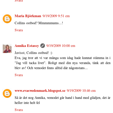
Svara
Maria Björkman
9/19/2009 9:51 em
Collins ostbod? Mmmmmums...!
Svara
Annika Estassy
9/19/2009 10:00 em
Javisst, Collins ostbod! :)
Eva, jag tror att vi var många som idag hade kunnat stämma in i
"Jag vill tacka livet". Roligt med din nya veranda, tänk att den
blev av! Och vemodet finns alltid där någonstans...
Svara
www.evaswedenmark.blogspot.se
9/19/2009 10:46 em
Så är det nog Annika, vemodet går hand i hand med glädjen, det är
heller inte helt fel
Svara