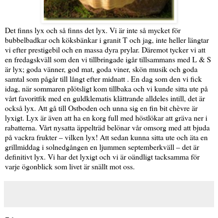
Det finns lyx och så finns det lyx. Vi är inte så mycket för
bubbelbadkar och köksbänkar i granit T och jag, inte heller längtar
vi efter prestigebil och en massa dyra prylar. Däremot tycker vi att
en fredagskväll som den vi tillbringade igår tillsammans med L & S
är lyx; goda vänner, god mat, goda viner, skön musik och goda
samtal som pågår till långt efter midnatt . En dag som den vi fick
idag, när sommaren plötsligt kom tillbaka och vi kunde sitta ute på
vårt favoritfik med en guldklematis klättrande alldeles intill, det är
också lyx. Att gå till Ostboden och unna sig en fin bit chèvre är
lyxigt. Lyx är även att ha en korg full med höstlökar att gräva ner i
rabatterna. Vårt nysatta äppelträd belönar vår omsorg med att bjuda
på vackra frukter – vilken lyx! Att sedan kunna sitta ute och äta en
grillmiddag i solnedgången en ljummen septemberkväll – det är
definitivt lyx. Vi har det lyxigt och vi är oändligt tacksamma för
varje ögonblick som livet är snällt mot oss.