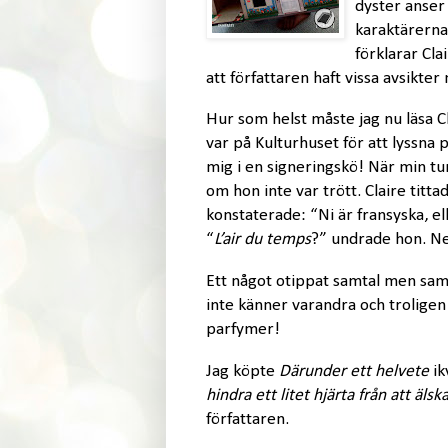
dyster anser 
karaktärerna
förklarar Cla
att författaren haft vissa avsikte
Hur som helst måste jag nu läsa Cl
var på Kulturhuset för att lyssna p
mig i en signeringskö! När min t
om hon inte var trött. Claire titta
konstaterade: “Ni är fransyska, el
“
L’air du temps
?” undrade hon. Nej
Ett något otippat samtal men samti
inte känner varandra och troligen
parfymer!
Jag köpte
Därunder ett helvete
ik
hindra ett litet hjärta från att älsk
författaren.