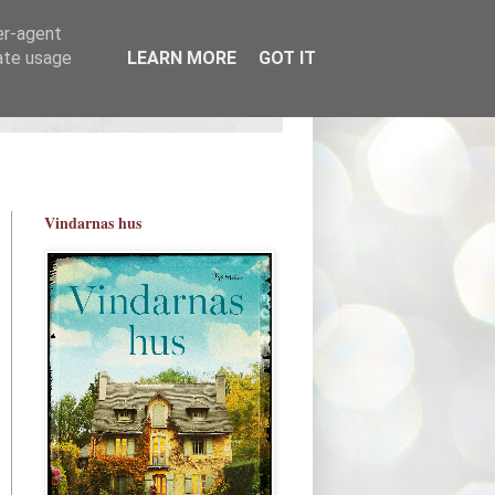
er-agent
rate usage
LEARN MORE
GOT IT
Vindarnas hus