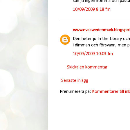
kan ju ingen komma och påstå a
10/09/2009 8:18 fm
www.evaswedenmark.blogspot
Den heter ju In the Library och
i dimman och försvann, men pa
10/09/2009 10:03 fm
Skicka en kommentar
Senaste inlägg
Prenumerera på:
Kommentarer till in