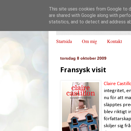
This site uses cookies from Google to de
are shared with Google along with perfo
statistics, and to detect and address a
Startsida
Om mig
Kontakt
torsdag 8 oktober 2009
Fransysk visit
Claire Castill
integritet, e
nu för att m
släpptes pre
blev riktigt 
författarskap
skiljer sig f