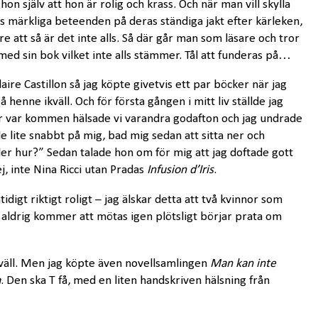
hon själv att hon är rolig och krass. Och när man vill skylla
s märkliga beteenden på deras ständiga jakt efter kärleken,
ire att så är det inte alls. Så där går man som läsare och tror
r med sin bok vilket inte alls stämmer. Tål att funderas på…
aire Castillon så jag köpte givetvis ett par böcker när jag
å henne ikväll. Och för första gången i mitt liv ställde jag
ur var kommen hälsade vi varandra godafton och jag undrade
de lite snabbt på mig, bad mig sedan att sitta ner och
ler hur?” Sedan talade hon om för mig att jag doftade gott
, inte Nina Ricci utan Pradas
Infusion d’Iris
.
digt riktigt roligt – jag älskar detta att två kvinnor som
 aldrig kommer att mötas igen plötsligt börjar prata om
väll. Men jag köpte även novellsamlingen
Man kan inte
a
. Den ska T få, med en liten handskriven hälsning från