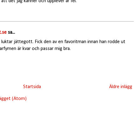
tt det jag känner och upplever är fel.
.se
sa...
 luktar jättegott. Fick den av en favoritman innan han rodde ut
rfymen är kvar och passar mig bra.
Startsida
Äldre inlägg
lägget (Atom)