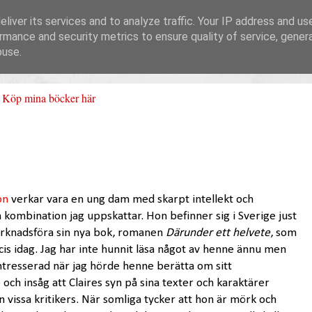
liver its services and to analyze traffic. Your IP address and us
rmance and security metrics to ensure quality of service, gene
buse.
Köp mina böcker här
on
verkar vara en ung dam med skarpt intellekt och
n kombination jag uppskattar. Hon befinner sig i Sverige just
arknadsföra sin nya bok, romanen
Därunder ett helvete
, som
cis idag. Jag har inte hunnit läsa något av henne ännu men
intresserad när jag hörde henne berätta om sitt
 och insåg att Claires syn på sina texter och karaktärer
rån vissa kritikers. När somliga tycker att hon är mörk och