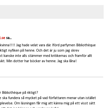
.se
sa...
kvinna!!!! Jag hade velat vara där. Iförd parfymen Bibliothèque
r riktigt nyfiken på henne. Och det är ju som jag skrev
t kanske inte alls stämmer med kritikernas och framför allt
sikt. Min dotter har böcker av henne. Jag ska låna!
Bibliothèque på riktigt?
 ska fundera så mycket på vad författaren menar utan istället
plevelse. Om läsningen får mig att känna mig på ett visst sätt