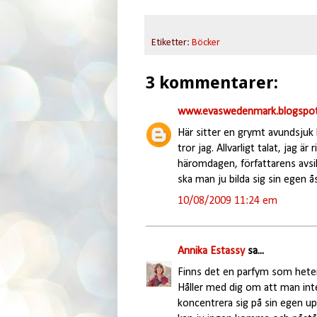
Etiketter:
Böcker
3 kommentarer:
www.evaswedenmark.blogspot
Här sitter en grymt avundsjuk 
tror jag. Allvarligt talat, jag ä
häromdagen, författarens avsik
ska man ju bilda sig sin egen å
10/08/2009 11:24 em
Annika Estassy
sa...
Finns det en parfym som heter 
Håller med dig om att man inte
koncentrera sig på sin egen up