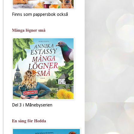
Finns som pappersbok också
Många lögner små
Del 3 i Månebyserien
En sång för Hedda