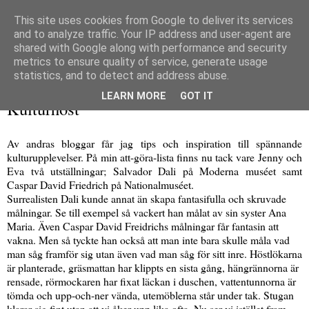
This site uses cookies from Google to deliver its services
and to analyze traffic. Your IP address and user-agent are
shared with Google along with performance and security
metrics to ensure quality of service, generate usage
▼
statistics, and to detect and address abuse.
söndag 11 oktober 2009
LEARN MORE
GOT IT
Kulturhöst
Av andras bloggar får jag tips och inspiration till spännande
kulturupplevelser. På min att-göra-lista finns nu tack vare Jenny och
Eva två utställningar; Salvador Dali på Moderna muséet samt
Caspar David Friedrich på Nationalmuséet.
Surrealisten Dali kunde annat än skapa fantasifulla och skruvade
målningar. Se till exempel så vackert han målat av sin syster Ana
Maria. Även Caspar David Freidrichs målningar får fantasin att
vakna. Men så tyckte han också att man inte bara skulle måla vad
man såg framför sig utan även vad man såg för sitt inre. Höstlökarna
är planterade, gräsmattan har klippts en sista gång, hängrännorna är
rensade, rörmockaren har fixat läckan i duschen, vattentunnorna är
tömda och upp-och-ner vända, utemöblerna står under tak. Stugan
klarar sig fint utan att vi åker upp lika ofta. Nu ser vi istället fram