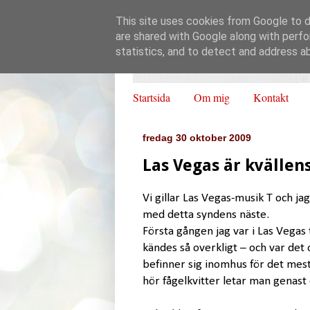
This site uses cookies from Google to de
are shared with Google along with perfo
statistics, and to detect and address a
Startsida
Om mig
Kontakt
fredag 30 oktober 2009
Las Vegas är kvällen
Vi gillar Las Vegas-musik T och ja
med detta syndens näste.
Första gången jag var i Las Vegas 
kändes så overkligt – och var det 
befinner sig inomhus för det mest
hör fågelkvitter letar man genast