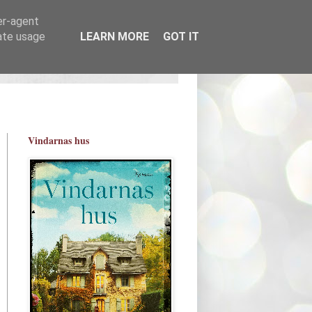
er-agent
rate usage
LEARN MORE
GOT IT
Vindarnas hus