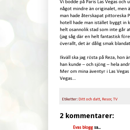
Vi bodde på Paris Las Vegas och ut
något mindre än originalet, men ä
man hade återskapat pittoreska Pa
hotell hade man istället byggt in 
helt osannolik stad som inte går a
(jag såg där en helt fantastisk för
överallt, det är dålig smak blanda
Ikväll ska jag rösta på Reza, hon ä
han kunde – och sjöng – hela an
Mer om mina äventyr i Las Vegas 
Vegas...
Etiketter:
Ditt och datt
,
Resor
,
TV
2 kommentarer:
Evas blogg
sa...