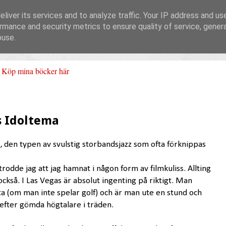
liver its services and to analyze traffic. Your IP address and us
rmance and security metrics to ensure quality of service, gene
buse.
Köp mina böcker här
s Idoltema
g, den typen av svulstig storbandsjazz som ofta förknippas
trodde jag att jag hamnat i någon form av filmkuliss. Allting
också. I Las Vegas är absolut ingenting på riktigt. Man
a (om man inte spelar golf) och är man ute en stund och
 efter gömda högtalare i träden.