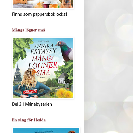
Finns som pappersbok också
Många lögner små
Del 3 i Månebyserien
En sång för Hedda