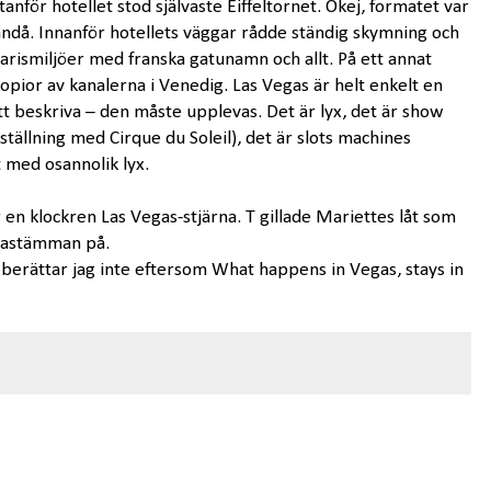
anför hotellet stod självaste Eiffeltornet. Okej, formatet var
ndå. Innanför hotellets väggar rådde ständig skymning och
rismiljöer med franska gatunamn och allt. På ett annat
kopior av kanalerna i Venedig. Las Vegas är helt enkelt en
tt beskriva – den måste upplevas. Det är lyx, det är show
eställning med Cirque du Soleil), det är slots machines
t med osannolik lyx.
r en klockren Las Vegas-stjärna. T gillade Mariettes låt som
drastämman på.
berättar jag inte eftersom What happens in Vegas, stays in