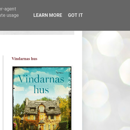
er-agent
rate usage
LEARN MORE
GOT IT
Vindarnas hus