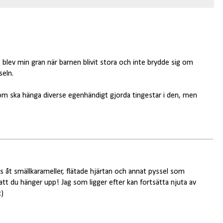
 blev min gran när barnen blivit stora och inte brydde sig om
seln.
som ska hänga diverse egenhändigt gjorda tingestar i den, men
ts åt smällkarameller, flätade hjärtan och annat pyssel som
t du hänger upp! Jag som ligger efter kan fortsätta njuta av
:)