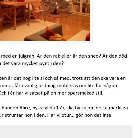
r med en julgran. Är den rak eller är den sned? Är den död
a det vara mycket pynt i den?
n är det nog lite si och så med, trots att den ska vara en
mmet får i vanlig ordning möbleras om lite för någon
Och i år har vi satsat på en mer sparsmakad stil.
hunden Alice, nyss fyllda 1 år, ska tycka om detta märkliga
ur struntar hon i den. Har vi otur... gör hon det inte.