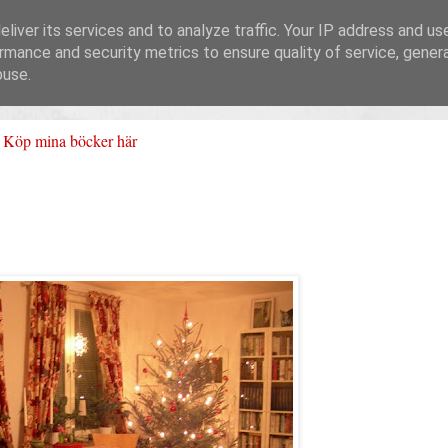
liver its services and to analyze traffic. Your IP address and us
rmance and security metrics to ensure quality of service, gene
buse.
Köp mina böcker här