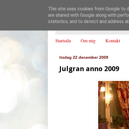
This site uses cookies from Google to de
are shared with Google along with perfo
statistics, and to detect and address a
Startsida
Om mig
Kontakt
tisdag 22 december 2009
Julgran anno 2009