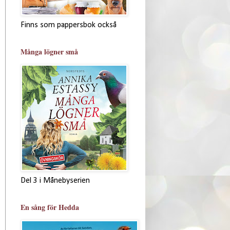
Finns som pappersbok också
Många lögner små
Del 3 i Månebyserien
En sång för Hedda