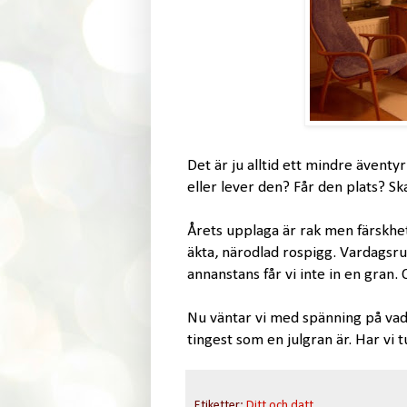
Det är ju alltid ett mindre äventy
eller lever den? Får den plats? Sk
Årets upplaga är rak men färskhete
äkta, närodlad rospigg. Vardagsru
annanstans får vi inte in en gran. 
Nu väntar vi med spänning på vad 
tingest som en julgran är. Har vi t
Etiketter:
Ditt och datt