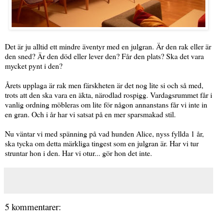
Det är ju alltid ett mindre äventyr med en julgran. Är den rak eller är
den sned? Är den död eller lever den? Får den plats? Ska det vara
mycket pynt i den?
Årets upplaga är rak men färskheten är det nog lite si och så med,
trots att den ska vara en äkta, närodlad rospigg. Vardagsrummet får i
vanlig ordning möbleras om lite för någon annanstans får vi inte in
en gran. Och i år har vi satsat på en mer sparsmakad stil.
Nu väntar vi med spänning på vad hunden Alice, nyss fyllda 1 år,
ska tycka om detta märkliga tingest som en julgran är. Har vi tur
struntar hon i den. Har vi otur... gör hon det inte.
5 kommentarer: