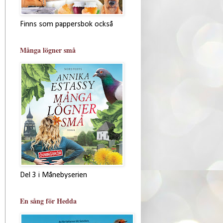
Finns som pappersbok också
Många lögner små
Del 3 i Månebyserien
En sång för Hedda