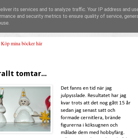
liver its services and to analyze traffic. Your IP address and us
rmance and security metrics to ensure quality of service, gene
buse.
Köp mina böcker här
allt tomtar...
Det fanns en tid när jag
julpysslade. Resultatet har jag
kvar trots att det nog gått 15 år
sedan jag senast satt och
formade cernitlera, brände
figurerna i köksugnen och
målade dem med hobbyfärg.