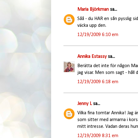
Maria Björkman
sa...
Såå - du HAR en sån pysslig si
väcka upp den.
12/19/2009 6:10 em
Annika Estassy
sa...
Berätta det inte för någon Mar
jag visar. Men som sagt - håll de
12/19/2009 6:18 em
Jenny L
sa...
Vilka fina tomtar Annika! Jag ä
som sitter med armarna i kors. 
mitt intresse. Vadan deras hu
12/19/2009 8:31 em