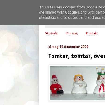
This site uses cookies from Google to de
are shared with Google along with perfo
statistics, and to detect and address a
Startsida
Om mig
Kontakt
lördag 19 december 2009
Tomtar, tomtar, över