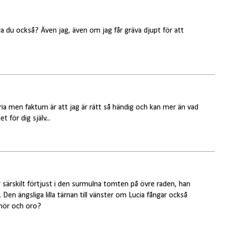
da du också? Även jag, även om jag får gräva djupt för att
ia men faktum är att jag är rätt så händig och kan mer än vad
t för dig själv...
r särskilt förtjust i den surmulna tomten på övre raden, han
Den ängsliga lilla tärnan till vänster om Lucia fångar också
mör och oro?