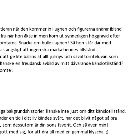
tleran när den kommer in i ugnen och figurerna ändrar ibland
ngfru när hon åkte in men kom ut synnerligen höggravid efter
 tomtarna. Snacka om bulle i ugnen! Så hon står där med
ängsligt att ingen ska märka hennes tillstånd...
att ge lite balans åt allt julmys och såväl tomteluvan som
anske en freudansk avbild av mitt dåvarande känslotillstånd?
ttomte!
iga bakgrundshistorier. Kanske inte just om ditt känslotillstånd,
r en tid i ditt liv kändes svårt, har det blivit något så bra
, som dessutom är din sons favorit. Och så även min!
ott med sig, för att dra till med en gammal klyscha. ;)