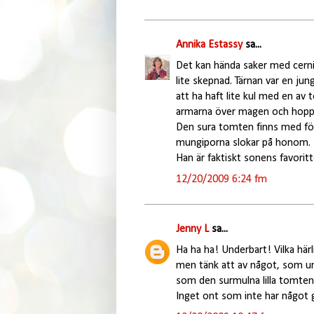
Annika Estassy
sa...
Det kan hända saker med cerni
lite skepnad. Tärnan var en ju
att ha haft lite kul med en av
armarna över magen och hoppas 
Den sura tomten finns med för 
mungiporna slokar på honom. K
Han är faktiskt sonens favori
12/20/2009 6:24 fm
Jenny L
sa...
Ha ha ha! Underbart! Vilka härl
men tänk att av något, som unde
som den surmulna lilla tomten
Inget ont som inte har något g