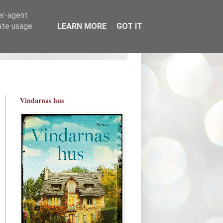
er-agent
rate usage
LEARN MORE
GOT IT
Vindarnas hus