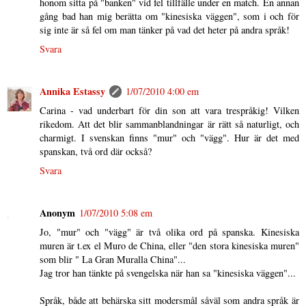
honom sitta på "banken" vid fel tillfälle under en match. En annan
gång bad han mig berätta om "kinesiska väggen", som i och för
sig inte är så fel om man tänker på vad det heter på andra språk!
Svara
Annika Estassy
1/07/2010 4:00 em
Carina - vad underbart för din son att vara trespråkig! Vilken
rikedom. Att det blir sammanblandningar är rätt så naturligt, och
charmigt. I svenskan finns "mur" och "vägg". Hur är det med
spanskan, två ord där också?
Svara
Anonym
1/07/2010 5:08 em
Jo, "mur" och "vägg" är två olika ord på spanska. Kinesiska
muren är t.ex el Muro de China, eller "den stora kinesiska muren"
som blir " La Gran Muralla China"...
Jag tror han tänkte på svengelska när han sa "kinesiska väggen"...
Språk, både att behärska sitt modersmål såväl som andra språk är