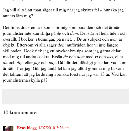
Jag vill alltså att man säger till mig när jag skriver fel – hur ska jag
annars lära mig?
Det finns dock en sak som stör mig som bara den och det är när
journalister inte kan skilja på
de
och
dem
. Det står fel hela tiden och
överallt. I böcker, i tidningar, på nätet…
De
är subjekt och
dem
är
objekt. Eftersom vi alla säger
dom
nuförtiden hör vi inte längre
skillnaden. Dock fick jag ett mycket bra tips som jag gärna delar
med mig till andra osäkra. Ersätt
de
och
dem
med
vi
och
oss
, eller
du
och
dig
, eller
jag
och
mig
. Då blir det plötsligt glasklart vad som
är rätt. Tror jag. Gör jag ändå fel kan jag alltid gömma mig bakom
det faktum att jag lärde mig svenska först när jag var 13 år. Vad kan
journalisterna skylla på?
10 kommentarer:
Evas blogg
1/07/2010 3:26 em