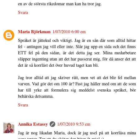
en av de största rikedomar man kan ha tror jag.
Svara
Maria Björkman
1/07/2010 6:00 em
Språket är jättekul och viktigt. Jag är en sån där som alltid hittar
fel - antingen jag vill eller inte. Slår jag upp en sida och det finns
ETT fel på den sidan, är det detta jag ser. Mina medarbetare
släpper ingenting utan att det har passerat mig, för då anser det att
det är så korrläst det över huvud taget kan bli.
Jag tror alltid att jag skriver rätt, men vet att det blir fel mellan
varven. Vad gör det om 100 år? Fast jag håller med om att de som
har till yrke att formulera sig meddelst svenska språket, bör
behärska detsamma.
Svara
Annika Estassy
1/07/2010 9:53 em
Jag är nog likadan Maria, dock är jag usel på att korrläsa mina
egna texter. Tur att du sköter den biten åt mig! :)