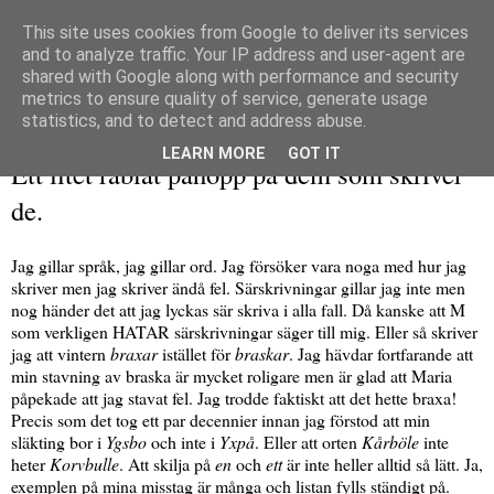
This site uses cookies from Google to deliver its services
and to analyze traffic. Your IP address and user-agent are
shared with Google along with performance and security
metrics to ensure quality of service, generate usage
▼
statistics, and to detect and address abuse.
torsdag 7 januari 2010
LEARN MORE
GOT IT
Ett litet rabiat påhopp på dem som skriver
de.
Jag gillar språk, jag gillar ord. Jag försöker vara noga med hur jag
skriver men jag skriver ändå fel. Särskrivningar gillar jag inte men
nog händer det att jag lyckas sär skriva i alla fall. Då kanske att M
som verkligen HATAR särskrivningar säger till mig. Eller så skriver
jag att vintern
braxar
istället för
braskar
. Jag hävdar fortfarande att
min stavning av braska är mycket roligare men är glad att Maria
påpekade att jag stavat fel. Jag trodde faktiskt att det hette braxa!
Precis som det tog ett par decennier innan jag förstod att min
släkting bor i
Ygsbo
och inte i
Yxpå
. Eller att orten
Kårböle
inte
heter
Korvbulle
. Att skilja på
en
och
ett
är inte heller alltid så lätt. Ja,
exemplen på mina misstag är många och listan fylls ständigt på.