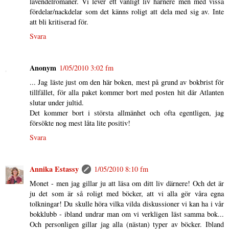
lavendelromaner. Vi lever ett vanligt liv härnere men med vissa
fördelar/nackdelar som det känns roligt att dela med sig av. Inte
att bli kritiserad för.
Svara
Anonym
1/05/2010 3:02 fm
... Jag läste just om den här boken, mest på grund av bokbrist för
tillfället, för alla paket kommer bort med posten hit där Atlanten
slutar under jultid.
Det kommer bort i största allmänhet och ofta egentligen, jag
försökte nog mest låta lite positiv!
Svara
Annika Estassy
1/05/2010 8:10 fm
Monet - men jag gillar ju att läsa om ditt liv därnere! Och det är
ju det som är så roligt med böcker, att vi alla gör våra egna
tolkningar! Du skulle höra vilka vilda diskussioner vi kan ha i vår
bokklubb - ibland undrar man om vi verkligen läst samma bok...
Och personligen gillar jag alla (nästan) typer av böcker. Ibland