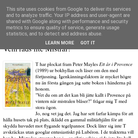
This site uses cookies from Google to deliver its services
and to analyze traffic. Your IP address and user-agent are
shared with Google along with performance and security
metrics to ensure quality of service, generate usage
▼
statistics, and to detect and address abuse.
söndag 3 januari 2010
LEARN MORE
GOT IT
Vem räds lite Mistral?
T har plockat fram Peter Mayles
Ett år i Provence
(1989) ur bokhyllan och läser om den med
förtjusning. Igenkänningsfaktorn är mycket högre
nu än första gången jag satte boken i händerna på
honom.
"Vet du om att det kan bli jätte kallt i Provence på
vintern när mistralen blåser?" frågar mig T med
stora ögon.
Jo, nog vet jag det. Jag har sett farfar kämpa för att
hålla husets tak på plats, iklädd en gammal militärhjälm för att
skydda huvudet mot flygande tegelpannor. Dock låter sig inte T
avskräckas utan googlar entusiastiskt på Lubéron. I de trakterna vill
han bo. Mistralen struntar han i – en riktig viking räds inte lite kall