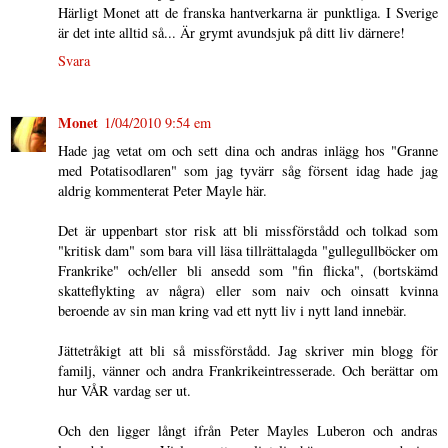
Härligt Monet att de franska hantverkarna är punktliga. I Sverige
är det inte alltid så... Är grymt avundsjuk på ditt liv därnere!
Svara
Monet
1/04/2010 9:54 em
Hade jag vetat om och sett dina och andras inlägg hos "Granne
med Potatisodlaren" som jag tyvärr såg försent idag hade jag
aldrig kommenterat Peter Mayle här.
Det är uppenbart stor risk att bli missförstådd och tolkad som
"kritisk dam" som bara vill läsa tillrättalagda "gullegullböcker om
Frankrike" och/eller bli ansedd som "fin flicka", (bortskämd
skatteflykting av några) eller som naiv och oinsatt kvinna
beroende av sin man kring vad ett nytt liv i nytt land innebär.
Jättetråkigt att bli så missförstådd. Jag skriver min blogg för
familj, vänner och andra Frankrikeintresserade. Och berättar om
hur VÅR vardag ser ut.
Och den ligger långt ifrån Peter Mayles Luberon och andras