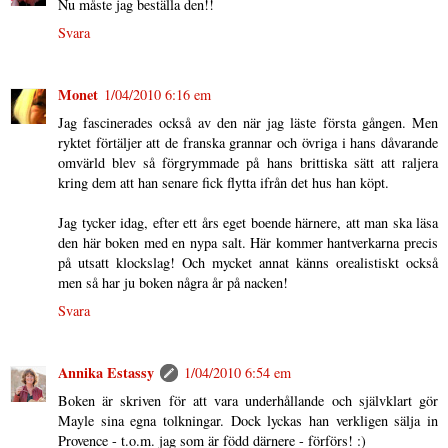
Nu måste jag beställa den!!
Svara
Monet
1/04/2010 6:16 em
Jag fascinerades också av den när jag läste första gången. Men
ryktet förtäljer att de franska grannar och övriga i hans dåvarande
omvärld blev så förgrymmade på hans brittiska sätt att raljera
kring dem att han senare fick flytta ifrån det hus han köpt.
Jag tycker idag, efter ett års eget boende härnere, att man ska läsa
den här boken med en nypa salt. Här kommer hantverkarna precis
på utsatt klockslag! Och mycket annat känns orealistiskt också
men så har ju boken några år på nacken!
Svara
Annika Estassy
1/04/2010 6:54 em
Boken är skriven för att vara underhållande och självklart gör
Mayle sina egna tolkningar. Dock lyckas han verkligen sälja in
Provence - t.o.m. jag som är född därnere - förförs! :)