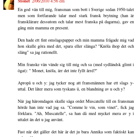
Monet
2/06/2010 4:56 em
En god vän till mig, fransman som bott i Sverige sedan 1950-talet
men som fortfarande talar med stark fransk brytning (han är
fransklärare dessutom och talar mest franska på dagarna), gav en
gång min mamma en present.
Den hade ett fint omslagspapper och min mamma frågade mig vad
hon skulle göra med det, spara eller slänga? "Knöla ihop det och
släng" sa jag rationellt.
Min franske vän vände sig till mig och sa (med sydländsk glimt i
ögat): " Monet, knöla, ärr det inte fyllt årrd?"
Apropå u och y: jag tycker nog att fransmännen har ett slags y-
uttal. Det låter mera som tyskans ü, en blandning av u och y?
När jag häromdagen skulle säga ordet Muscatelle till en fransman
hörde han inte vad jag sa. "Comme le vin, som vinet", fick jag
förklara. "Ah, Muscatelle", sa han då med mycket mera av y i
uttalet än det u jag använt.
Fast när det gäller det här är det ju bara Annika som faktiskt kan