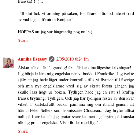
franska!!!! )...
Till slut fick vi ordning på saken, för läraren förstod inte ett ord
av vad jag sa förutom Bonjour!
HOPPAS att jag var långrandig nog nu! :-)
Svara
Annika Estassy
2/05/2010 6:24 fm
Älskar när du är långrandig! Och älskar dina lägesbeskrivningar!
Jag började lära mig engelska när vi bodde i Frankrike. Jag tyckte
själv att jag hade läget under kontroll - tills vi flyttade till Sverige
och min nya engelslärare vred sig av skratt första gången jag
skulle läsa högt ur boken. Tydligen hade jag en rätt så kraftig
fransk brytning. Tydligen. Och jag har tydligen rester av den kvar
vilket T kärleksfullt brukar påminna mig om ibland genom att
härma Peter Sellers som komissarie Clouseau... Jag bryter alltså
noll på franska när jag pratar svenska men jag bryter på franska
när jag pratar engelska. Visst är det märkligt?
Svara