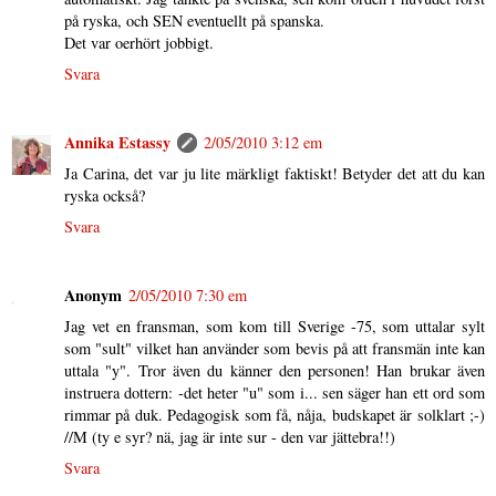
på ryska, och SEN eventuellt på spanska.
Det var oerhört jobbigt.
Svara
Annika Estassy
2/05/2010 3:12 em
Ja Carina, det var ju lite märkligt faktiskt! Betyder det att du kan
ryska också?
Svara
Anonym
2/05/2010 7:30 em
Jag vet en fransman, som kom till Sverige -75, som uttalar sylt
som "sult" vilket han använder som bevis på att fransmän inte kan
uttala "y". Tror även du känner den personen! Han brukar även
instruera dottern: -det heter "u" som i... sen säger han ett ord som
rimmar på duk. Pedagogisk som få, nåja, budskapet är solklart ;-)
//M (ty e syr? nä, jag är inte sur - den var jättebra!!)
Svara