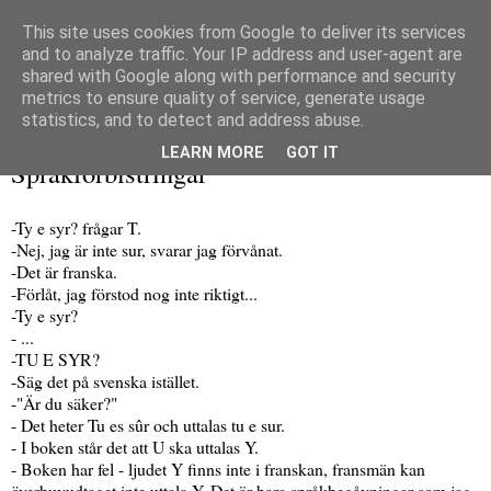
This site uses cookies from Google to deliver its services
and to analyze traffic. Your IP address and user-agent are
shared with Google along with performance and security
metrics to ensure quality of service, generate usage
▼
statistics, and to detect and address abuse.
torsdag 4 februari 2010
LEARN MORE
GOT IT
Språkförbistringar
-Ty e syr? frågar T.
-Nej, jag är inte sur, svarar jag förvånat.
-Det är franska.
-Förlåt, jag förstod nog inte riktigt...
-Ty e syr?
- ...
-TU E SYR?
-Säg det på svenska istället.
-"Är du säker?"
- Det heter Tu es sûr och uttalas tu e sur.
- I boken står det att U ska uttalas Y.
- Boken har fel - ljudet Y finns inte i franskan, fransmän kan
överhuvudtaget inte uttala Y. Det är bara språkbegåvningar som jag