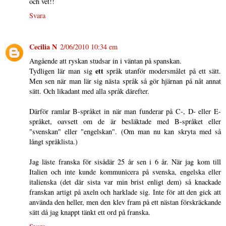
och vet!!
Svara
Cecilia N
2/06/2010 10:34 em
Angående att ryskan studsar in i väntan på spanskan.
ett
Tydligen lär man sig
språk utanför modersmålet på ett sätt.
Men sen när man lär sig nästa språk så gör hjärnan på nåt annat
sätt. Och likadant med alla språk därefter.
Därför ramlar B-språket in när man funderar på C-, D- eller E-
språket, oavsett om de är besläktade med B-språket eller
"svenskan" eller "engelskan". (Om man nu kan skryta med så
långt språklista.)
Jag läste franska för sisådär 25 år sen i 6 år. När jag kom till
Italien och inte kunde kommunicera på svenska, engelska eller
italienska (det där sista var min brist enligt dem) så knackade
franskan artigt på axeln och harklade sig. Inte för att den gick att
använda den heller, men den klev fram på ett nästan förskräckande
sätt då jag knappt tänkt ett ord på franska.