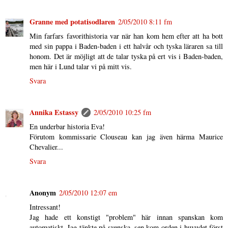
Granne med potatisodlaren
2/05/2010 8:11 fm
Min farfars favorithistoria var när han kom hem efter att ha bott
med sin pappa i Baden-baden i ett halvår och tyska läraren sa till
honom. Det är möjligt att de talar tyska på ert vis i Baden-baden,
men här i Lund talar vi på mitt vis.
Svara
Annika Estassy
2/05/2010 10:25 fm
En underbar historia Eva!
Förutom kommissarie Clouseau kan jag även härma Maurice
Chevalier...
Svara
Anonym
2/05/2010 12:07 em
Intressant!
Jag hade ett konstigt "problem" här innan spanskan kom
automatiskt. Jag tänkte på svenska, sen kom orden i huvudet först