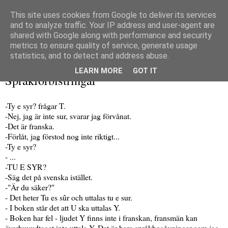
This site uses cookies from Google to deliver its services
and to analyze traffic. Your IP address and user-agent are
shared with Google along with performance and security
metrics to ensure quality of service, generate usage
▼
statistics, and to detect and address abuse.
torsdag 4 februari 2010
LEARN MORE
GOT IT
Språkförbistringar
-Ty e syr? frågar T.
-Nej, jag är inte sur, svarar jag förvånat.
-Det är franska.
-Förlåt, jag förstod nog inte riktigt...
-Ty e syr?
- ...
-TU E SYR?
-Säg det på svenska istället.
-"Är du säker?"
- Det heter Tu es sûr och uttalas tu e sur.
- I boken står det att U ska uttalas Y.
- Boken har fel - ljudet Y finns inte i franskan, fransmän kan
överhuvudtaget inte uttala Y. Det är bara språkbegåvningar som jag