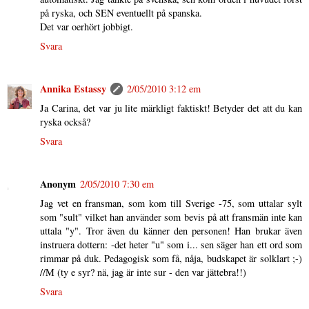
på ryska, och SEN eventuellt på spanska.
Det var oerhört jobbigt.
Svara
Annika Estassy
2/05/2010 3:12 em
Ja Carina, det var ju lite märkligt faktiskt! Betyder det att du kan
ryska också?
Svara
Anonym
2/05/2010 7:30 em
Jag vet en fransman, som kom till Sverige -75, som uttalar sylt
som "sult" vilket han använder som bevis på att fransmän inte kan
uttala "y". Tror även du känner den personen! Han brukar även
instruera dottern: -det heter "u" som i... sen säger han ett ord som
rimmar på duk. Pedagogisk som få, nåja, budskapet är solklart ;-)
//M (ty e syr? nä, jag är inte sur - den var jättebra!!)
Svara