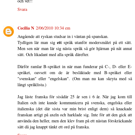
och vet!!
Svara
Cecilia N
2/06/2010 10:34 em
Angående att ryskan studsar in i väntan på spanskan.
ett
Tydligen lär man sig
språk utanför modersmålet på ett sätt.
Men sen när man lär sig nästa språk så gör hjärnan på nåt annat
sätt. Och likadant med alla språk därefter.
Därför ramlar B-språket in när man funderar på C-, D- eller E-
språket, oavsett om de är besläktade med B-språket eller
"svenskan" eller "engelskan". (Om man nu kan skryta med så
långt språklista.)
Jag läste franska för sisådär 25 år sen i 6 år. När jag kom till
Italien och inte kunde kommunicera på svenska, engelska eller
italienska (det där sista var min brist enligt dem) så knackade
franskan artigt på axeln och harklade sig. Inte för att den gick att
använda den heller, men den klev fram på ett nästan förskräckande
sätt då jag knappt tänkt ett ord på franska.