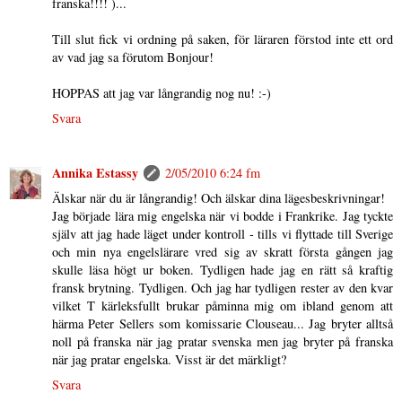
franska!!!! )...
Till slut fick vi ordning på saken, för läraren förstod inte ett ord
av vad jag sa förutom Bonjour!
HOPPAS att jag var långrandig nog nu! :-)
Svara
Annika Estassy
2/05/2010 6:24 fm
Älskar när du är långrandig! Och älskar dina lägesbeskrivningar!
Jag började lära mig engelska när vi bodde i Frankrike. Jag tyckte
själv att jag hade läget under kontroll - tills vi flyttade till Sverige
och min nya engelslärare vred sig av skratt första gången jag
skulle läsa högt ur boken. Tydligen hade jag en rätt så kraftig
fransk brytning. Tydligen. Och jag har tydligen rester av den kvar
vilket T kärleksfullt brukar påminna mig om ibland genom att
härma Peter Sellers som komissarie Clouseau... Jag bryter alltså
noll på franska när jag pratar svenska men jag bryter på franska
när jag pratar engelska. Visst är det märkligt?
Svara