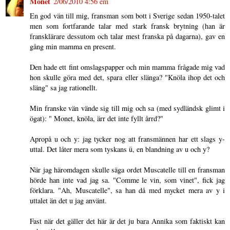
Monet
2/06/2010 4:56 em
En god vän till mig, fransman som bott i Sverige sedan 1950-talet
men som fortfarande talar med stark fransk brytning (han är
fransklärare dessutom och talar mest franska på dagarna), gav en
gång min mamma en present.
Den hade ett fint omslagspapper och min mamma frågade mig vad
hon skulle göra med det, spara eller slänga? "Knöla ihop det och
släng" sa jag rationellt.
Min franske vän vände sig till mig och sa (med sydländsk glimt i
ögat): " Monet, knöla, ärr det inte fyllt årrd?"
Apropå u och y: jag tycker nog att fransmännen har ett slags y-
uttal. Det låter mera som tyskans ü, en blandning av u och y?
När jag häromdagen skulle säga ordet Muscatelle till en fransman
hörde han inte vad jag sa. "Comme le vin, som vinet", fick jag
förklara. "Ah, Muscatelle", sa han då med mycket mera av y i
uttalet än det u jag använt.
Fast när det gäller det här är det ju bara Annika som faktiskt kan