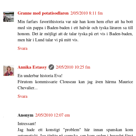
Granne med potatisodlaren
2/05/2010 8:11 fm
Min farfars favorithistoria var när han kom hem efter att ha bott
med sin pappa i Baden-baden i ett halvår och tyska läraren sa till
honom. Det är möjligt att de talar tyska på ert vis i Baden-baden,
men här i Lund talar vi på mitt vis.
Svara
Annika Estassy
2/05/2010 10:25 fm
En underbar historia Eva!
Förutom kommissarie Clouseau kan jag även härma Maurice
Chevalier...
Svara
Anonym
2/05/2010 12:07 em
Intressant!
Jag hade ett konstigt "problem" här innan spanskan kom
automatiskt. Jag tänkte på svenska, sen kom orden i huvudet först