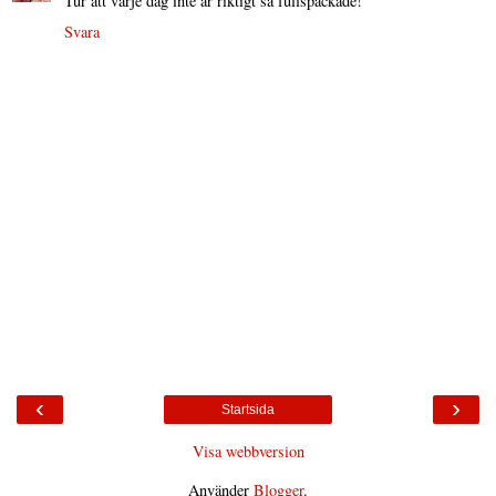
Tur att varje dag inte är riktigt så fullspäckade!
Svara
‹
›
Startsida
Visa webbversion
Använder
Blogger
.