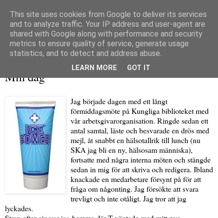
This site uses cookies from Google to deliver its services
and to analyze traffic. Your IP address and user-agent are
shared with Google along with performance and security
metrics to ensure quality of service, generate usage
▼
statistics, and to detect and address abuse.
tisdag 9 mars 2010
LEARN MORE
GOT IT
Min dag
Jag började dagen med ett långt
förmiddagsmöte på Kungliga biblioteket med
vår arbetsgivarorganisation. Ringde sedan ett
antal samtal, läste och besvarade en drös med
mejl, åt snabbt en hälsotallrik till lunch (nu
SKA jag bli en ny, hälsosam människa),
fortsatte med några interna möten och stängde
sedan in mig för att skriva och redigera. Ibland
knackade en medarbetare försynt på för att
fråga om någonting. Jag försökte att svara
trevligt och inte otåligt. Jag tror att jag
lyckades.
Strax efter sju var jag hemma där T väntade med mitt nya