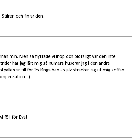
tilren och fin är den.
rnan min. Men så flyttade vi ihop och plötsligt var den inte
strider har jag lärt mig så numera huserar jag i den andra
tpallen är till för T:s långa ben - själv sträcker jag ut mig soffan
mpensation. :)
i föll för Eva!