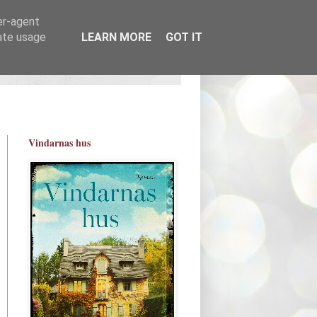
er-agent
rate usage
LEARN MORE
GOT IT
Vindarnas hus