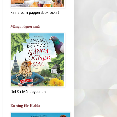
Finns som pappersbok också
Många lögner små
Del 3 i Månebyserien
En sång för Hedda