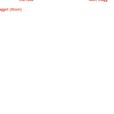
Startsida
Äldre inlägg
lägget (Atom)