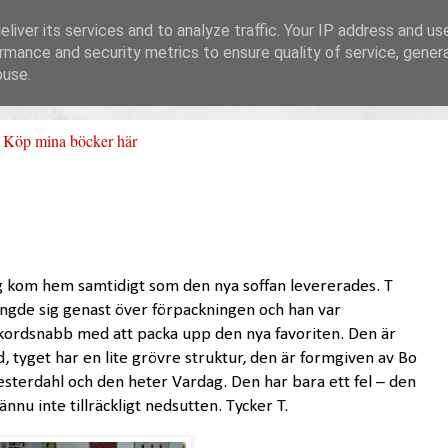
liver its services and to analyze traffic. Your IP address and us
rmance and security metrics to ensure quality of service, gene
buse.
Köp mina böcker här
g kom hem samtidigt som den nya soffan levererades. T
ängde sig genast över förpackningen och han var
kordsnabb med att packa upp den nya favoriten. Den är
d, tyget har en lite grövre struktur, den är formgiven av Bo
sterdahl och den heter Vardag. Den har bara ett fel – den
ännu inte tillräckligt nedsutten. Tycker T.