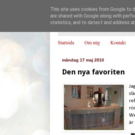
This site uses cookies from Google to de
are shared with Google along with perfo
statistics, and to detect and address a
Startsida
Om mig
Kontakt
måndag 17 maj 2010
Den nya favoriten
Ja
sl
re
rö
We
är 