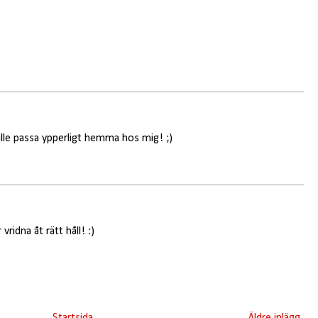
ulle passa ypperligt hemma hos mig! ;)
ridna åt rätt håll! :)