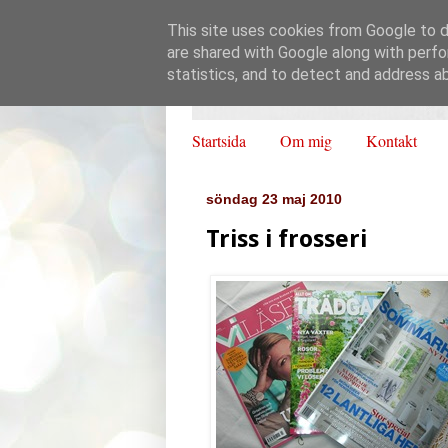
This site uses cookies from Google to de
are shared with Google along with perfo
statistics, and to detect and address a
Startsida
Om mig
Kontakt
söndag 23 maj 2010
Triss i frosseri