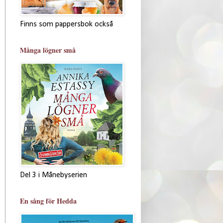
Finns som pappersbok också
Många lögner små
Del 3 i Månebyserien
En sång för Hedda