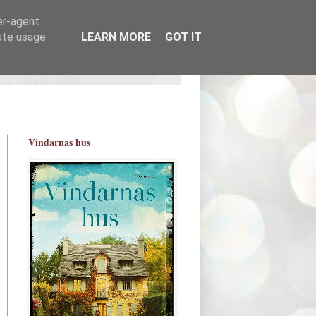
er-agent
rate usage
LEARN MORE
GOT IT
Vindarnas hus