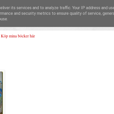
liver its services and to analyze traffic. Your IP address and us
rmance and security metrics to ensure quality of service, gene
buse.
Köp mina böcker här