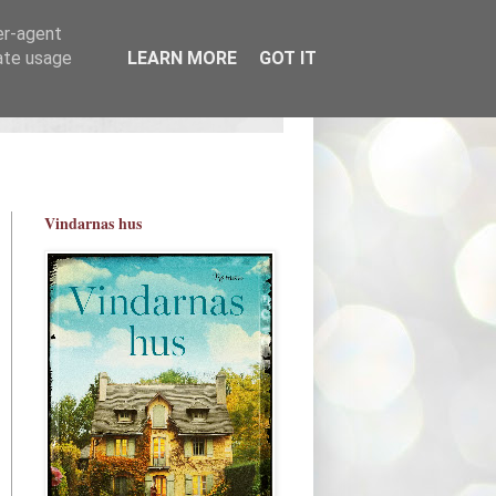
er-agent
rate usage
LEARN MORE
GOT IT
Vindarnas hus