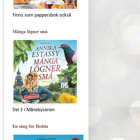
Finns som pappersbok också
Många lögner små
Del 3 i Månebyserien
En sång för Hedda