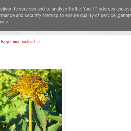
liver its services and to analyze traffic. Your IP address and us
rmance and security metrics to ensure quality of service, gene
buse.
Köp mina böcker här