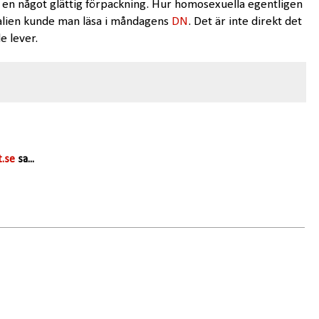
i en något glättig förpackning. Hur homosexuella egentligen
talien kunde man läsa i måndagens
DN
. Det är inte direkt det
de lever.
.se
sa...