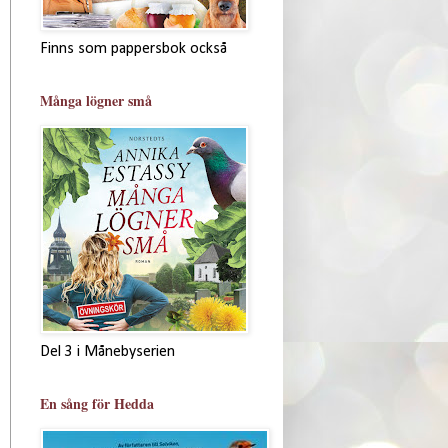
Finns som pappersbok också
Många lögner små
Del 3 i Månebyserien
En sång för Hedda