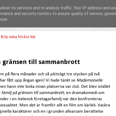
liver its services and to analyze traffic. Your IP address and us
rmance and security metrics to ensure quality of service, gene
buse.
Köp mina böcker här
på gränsen till sammanbrott
lm på flera månader och så plötsligt tre stycken på två
 har fått upp ångan igen! Vi hade tänkt se
Mademoiselle
en hann inte boka innan platserna var slut. Det blev istället
k familj på gränsen till sammanbrott
, en dramakomedi om
der i en italiensk företagarfamilj när den konfronteras
xualitet. Men det är framför allt en film om kärlek. Vackra
iginella karaktärer och en i grunden allvarsam berättelse