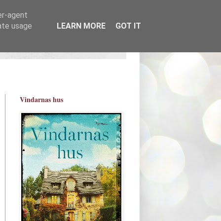
er-agent
rate usage
LEARN MORE
GOT IT
Vindarnas hus