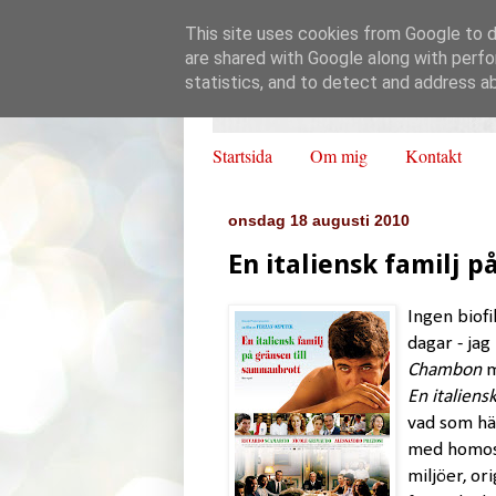
This site uses cookies from Google to de
are shared with Google along with perfo
statistics, and to detect and address a
Startsida
Om mig
Kontakt
onsdag 18 augusti 2010
En italiensk familj 
Ingen biofi
dagar - jag
Chambon
m
En italiens
vad som hän
med homose
miljöer, or